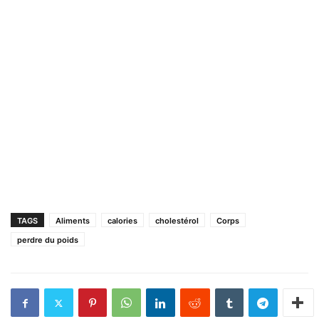
TAGS
Aliments
calories
cholestérol
Corps
perdre du poids