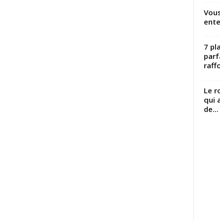
Vous
ente
7 pl
parf
raffo
Le r
qui 
de...