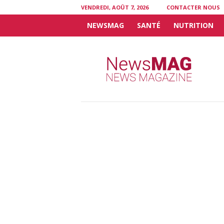
VENDREDI, AOÛT 7, 2026
CONTACTER NOUS
NEWSMAG
SANTÉ
NUTRITION
N
e
w
s
M
A
G