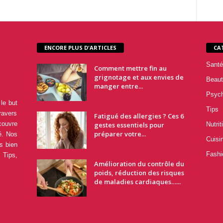
ENCORE PLUS D'ARTICLES
CA
Santé
Comment mettre fin au
grignotage et aux envies de
Beaut
manger entre...
Psyc
le but
Tips
ravers
Fatigué des allergies ? Ces 6
couvre
gestes essentiels pour
Nutrit
préparer votre...
é. Nos
Cuisi
s bien
Fashi
 Tips,
Amélioration du contrôle du
poids, réduction des risques
de maladies cardiaques…...