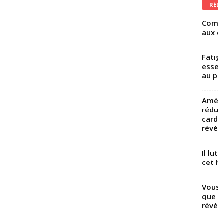
RÉ
Comm
aux 
Fati
esse
au p
Amél
rédu
card
révèl
Il l
cet h
Vous
que 
révé