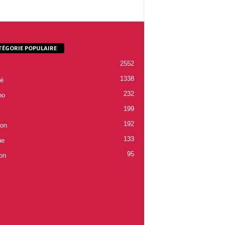
TÉGORIE POPULAIRE
2552
1338
é
232
ho
199
192
ion
133
ne
95
on