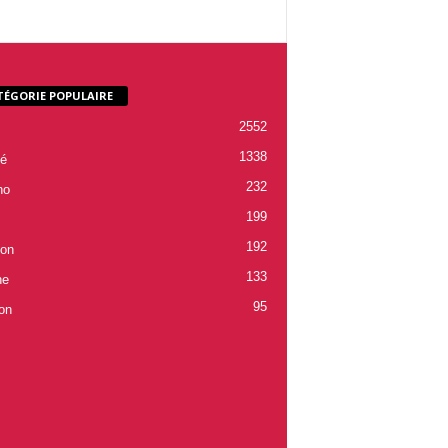
TÉGORIE POPULAIRE
2552
1338
é
232
ho
199
192
ion
133
ne
95
on