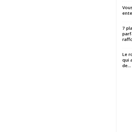
Vous
ente
7 pl
parf
raffo
Le r
qui 
de...