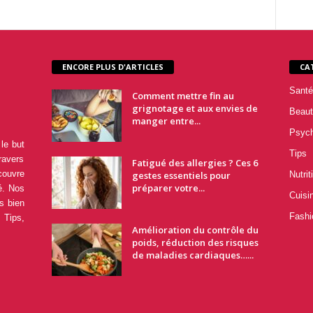
ENCORE PLUS D'ARTICLES
CA
Santé
Comment mettre fin au
grignotage et aux envies de
Beaut
manger entre...
Psyc
le but
Tips
ravers
Fatigué des allergies ? Ces 6
couvre
gestes essentiels pour
Nutrit
préparer votre...
é. Nos
Cuisi
s bien
Fashi
 Tips,
Amélioration du contrôle du
poids, réduction des risques
de maladies cardiaques…...