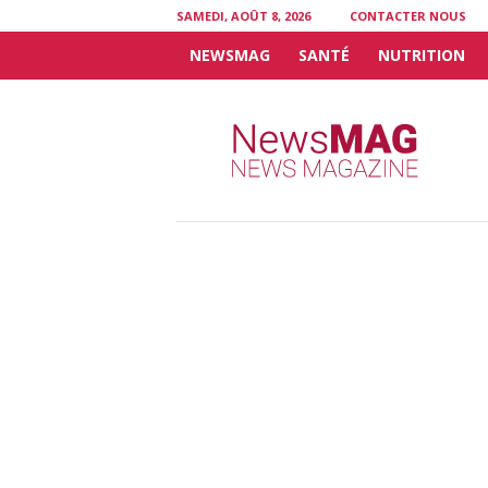
SAMEDI, AOÛT 8, 2026
CONTACTER NOUS
NEWSMAG
SANTÉ
NUTRITION
N
e
w
s
M
A
G