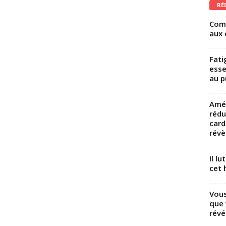
RÉ
Comm
aux 
Fati
esse
au p
Amél
rédu
card
révèl
Il l
cet h
Vous
que 
révé