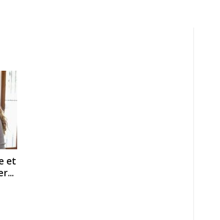
e et
...