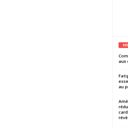
RÉ
Comm
aux 
Fati
esse
au p
Amél
rédu
card
révèl