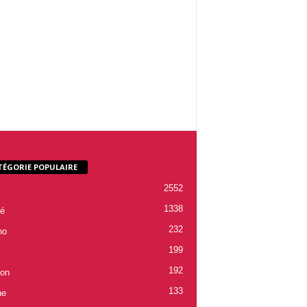
TÉGORIE POPULAIRE
2552
1338
é
232
ho
199
192
ion
133
ne