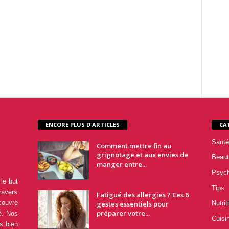
ENCORE PLUS D'ARTICLES
CA
Santé
Comment mettre fin au
grignotage et aux envies de
Beaut
manger entre...
Psyc
le but
Tips
ravers
Fatigué des allergies ? Ces 6
couvre
gestes essentiels pour
Nutrit
préparer votre...
é. Nos
Cuisi
s bien