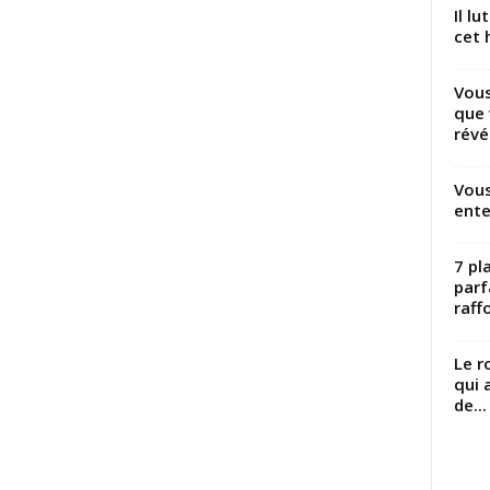
Il l
cet h
Vous
que 
révé
Vous
ente
7 pl
parf
raffo
Le r
qui 
de...