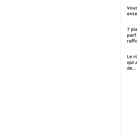
Vous
ente
7 pl
parf
raffo
Le r
qui 
de...