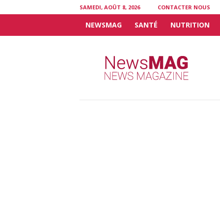
SAMEDI, AOÛT 8, 2026
CONTACTER NOUS
NEWSMAG
SANTÉ
NUTRITION
N
e
w
s
M
A
G