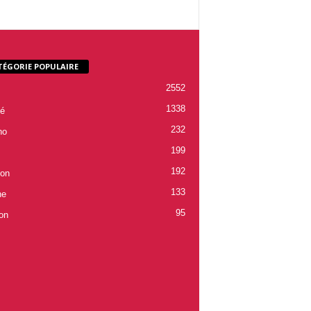
TÉGORIE POPULAIRE
2552
1338
é
232
ho
199
192
ion
133
ne
95
on