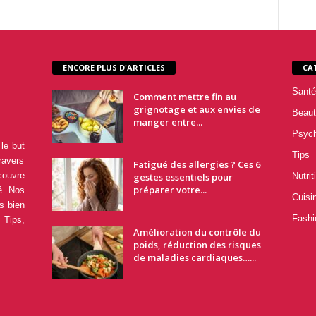
ENCORE PLUS D'ARTICLES
CA
Santé
Comment mettre fin au
grignotage et aux envies de
Beaut
manger entre...
Psyc
le but
Tips
ravers
Fatigué des allergies ? Ces 6
couvre
gestes essentiels pour
Nutrit
préparer votre...
é. Nos
Cuisi
s bien
Fashi
 Tips,
Amélioration du contrôle du
poids, réduction des risques
de maladies cardiaques…...