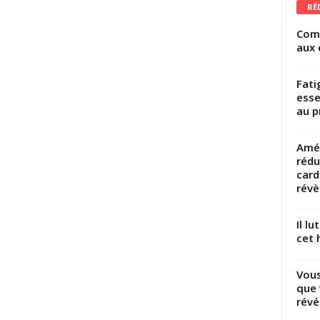
RÉ
Comm
aux 
Fati
esse
au p
Amél
rédu
card
révèl
Il l
cet h
Vous
que 
révé