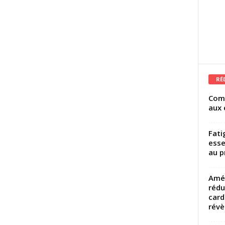
RÉ
Comm
aux 
Fati
esse
au p
Amél
rédu
card
révèl