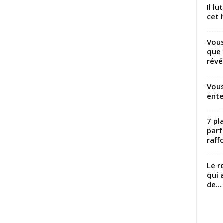
Il l
cet h
Vous
que 
révé
Vous
ente
7 pl
parf
raffo
Le r
qui 
de...