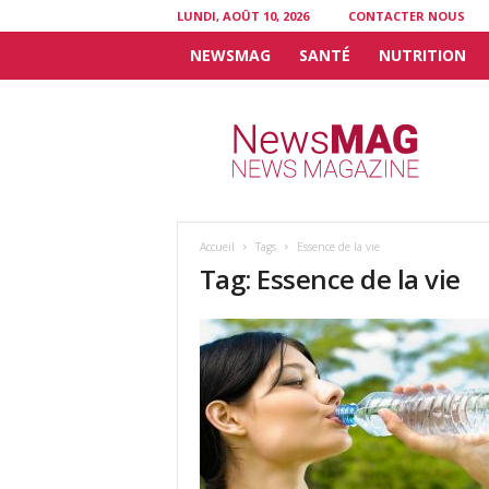
LUNDI, AOÛT 10, 2026
CONTACTER NOUS
NEWSMAG
SANTÉ
NUTRITION
N
e
w
s
M
A
G
Accueil
Tags
Essence de la vie
Tag: Essence de la vie