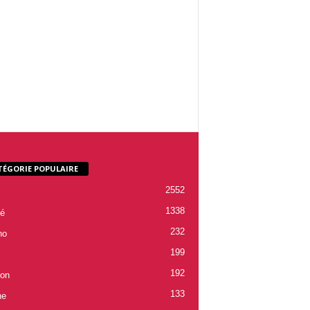
TÉGORIE POPULAIRE
2552
1338
é
232
ho
199
192
ion
133
ne