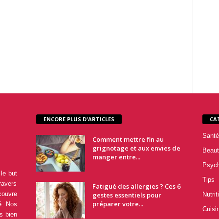
ENCORE PLUS D'ARTICLES
CA
Santé
Comment mettre fin au
grignotage et aux envies de
Beaut
manger entre...
Psyc
le but
Tips
ravers
Fatigué des allergies ? Ces 6
couvre
gestes essentiels pour
Nutrit
préparer votre...
é. Nos
Cuisi
s bien