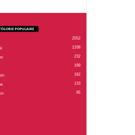
TÉGORIE POPULAIRE
2552
1338
é
232
ho
199
192
ion
133
ne
95
on