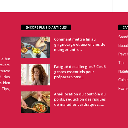
ENCORE PLUS D'ARTICLES
CA
Santé
Comment mettre fin au
grignotage et aux envies de
Beaut
manger entre...
Psyc
le but
Tips
ravers
Fatigué des allergies ? Ces 6
couvre
gestes essentiels pour
Nutrit
préparer votre...
é. Nos
Cuisi
s bien
Fashi
 Tips,
Amélioration du contrôle du
poids, réduction des risques
de maladies cardiaques…...