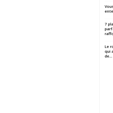
Vous
ente
7 pl
parf
raffo
Le r
qui 
de...