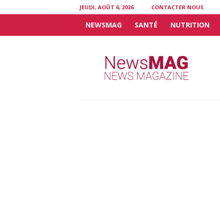
JEUDI, AOÛT 6, 2026
CONTACTER NOUS
NEWSMAG
SANTÉ
NUTRITION
N
e
w
s
M
A
G