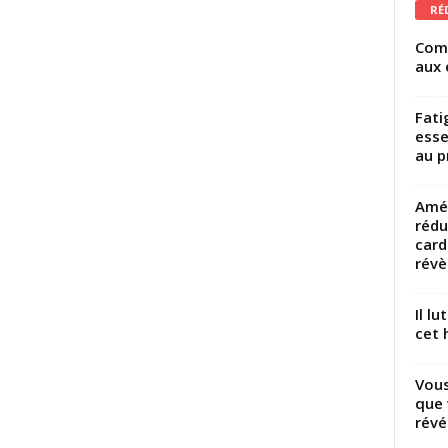
RÉ
Comm
aux 
Fati
esse
au p
Amél
rédu
card
révèl
Il l
cet h
Vous
que 
révé