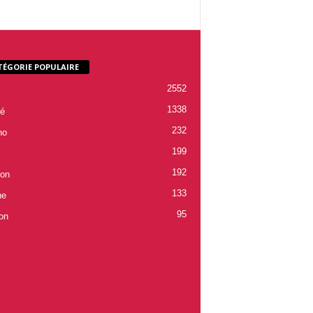
TÉGORIE POPULAIRE
2552
1338
é
232
ho
199
192
ion
133
ne
95
on