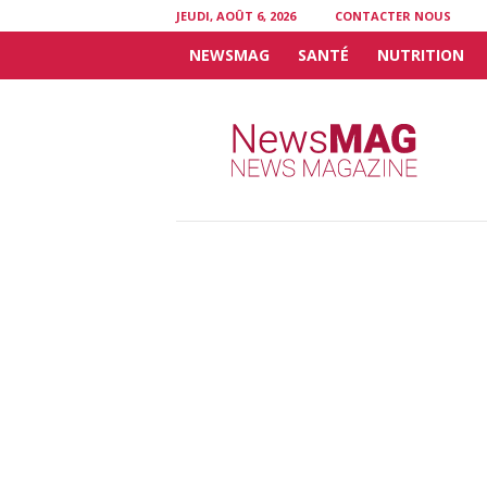
JEUDI, AOÛT 6, 2026
CONTACTER NOUS
NEWSMAG
SANTÉ
NUTRITION
N
e
w
s
M
A
G