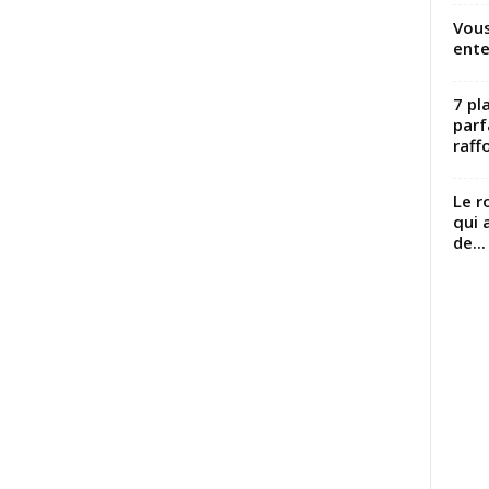
Vous
ente
7 pl
parf
raffo
Le r
qui 
de...