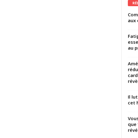
RÉ
Comm
aux 
Fati
esse
au p
Amél
rédu
card
révèl
Il l
cet h
Vous
que 
révé