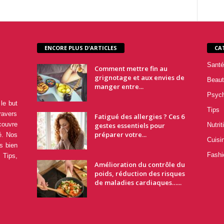
ENCORE PLUS D'ARTICLES
CA
Santé
Comment mettre fin au
grignotage et aux envies de
Beaut
manger entre...
Psyc
le but
Tips
ravers
Fatigué des allergies ? Ces 6
couvre
gestes essentiels pour
Nutrit
préparer votre...
é. Nos
Cuisi
s bien
Fashi
 Tips,
Amélioration du contrôle du
poids, réduction des risques
de maladies cardiaques…...