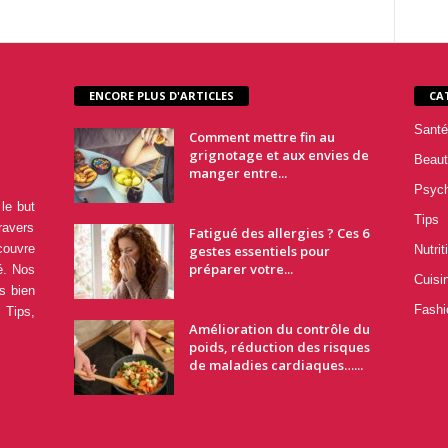
ENCORE PLUS D'ARTICLES
CA
Santé
Comment mettre fin au
grignotage et aux envies de
Beaut
manger entre...
Psyc
le but
Tips
ravers
Fatigué des allergies ? Ces 6
couvre
gestes essentiels pour
Nutrit
préparer votre...
é. Nos
Cuisi
s bien
Fashi
 Tips,
Amélioration du contrôle du
poids, réduction des risques
de maladies cardiaques…...