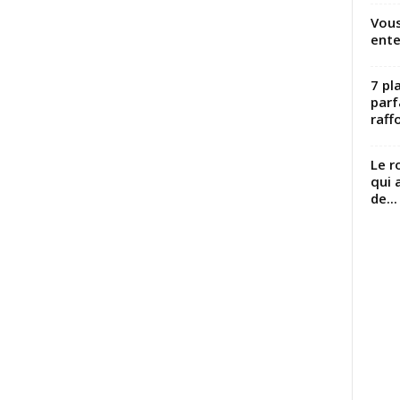
Vous
ente
7 pl
parf
raffo
Le r
qui 
de...