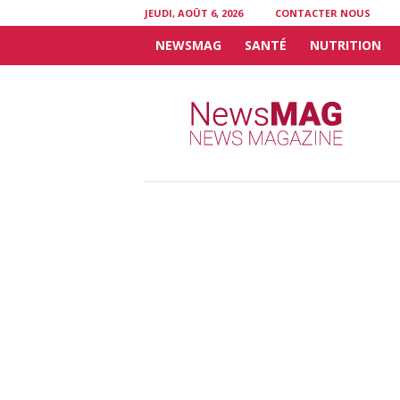
JEUDI, AOÛT 6, 2026
CONTACTER NOUS
NEWSMAG
SANTÉ
NUTRITION
N
e
w
s
M
A
G