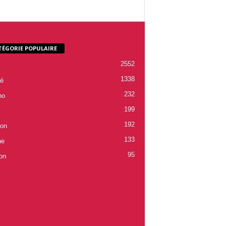
TÉGORIE POPULAIRE
2552
1338
é
232
ho
199
192
ion
133
ne
95
on