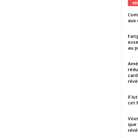
RÉ
Comm
aux 
Fati
esse
au p
Amél
rédu
card
révèl
Il l
cet h
Vous
que 
révé