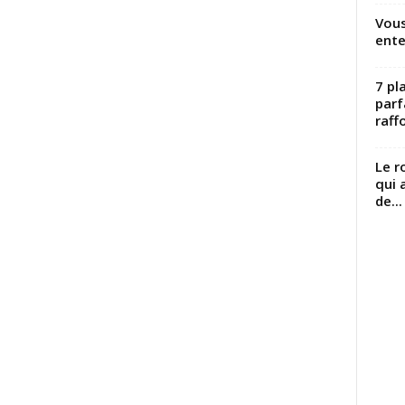
Vous
ente
7 pl
parf
raffo
Le r
qui 
de...