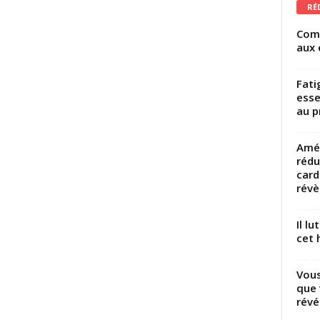
RÉ
Comm
aux 
Fati
esse
au p
Amél
rédu
card
révèl
Il l
cet h
Vous
que 
révé