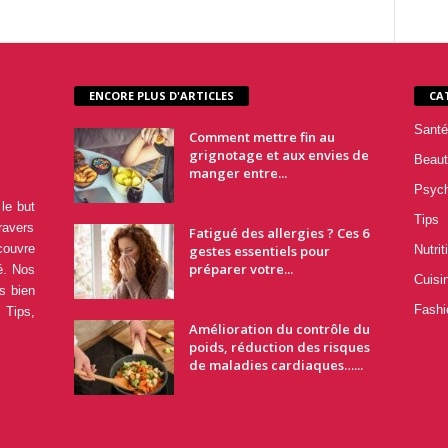
ENCORE PLUS D'ARTICLES
CA
Santé
Comment mettre fin au
grignotage et aux envies de
Beaut
manger entre...
Psyc
le but
Tips
ravers
Fatigué des allergies ? Ces 6
couvre
gestes essentiels pour
Nutrit
préparer votre...
é. Nos
Cuisi
s bien
Fashi
 Tips,
Amélioration du contrôle du
poids, réduction des risques
de maladies cardiaques…...