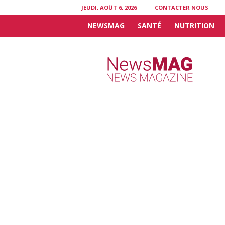
JEUDI, AOÛT 6, 2026
CONTACTER NOUS
NEWSMAG
SANTÉ
NUTRITION
N
e
w
s
M
A
G