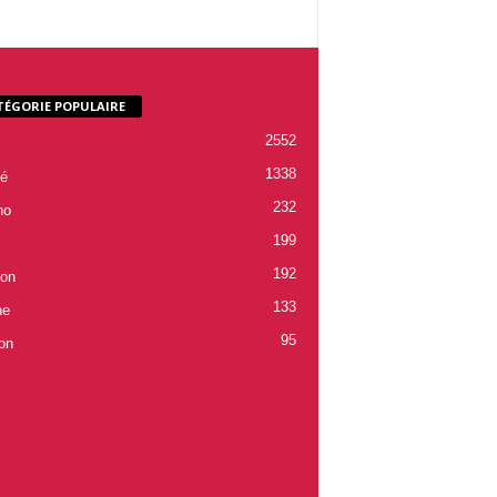
TÉGORIE POPULAIRE
2552
1338
é
232
ho
199
192
ion
133
ne
95
on