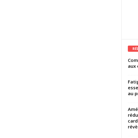
RÉ
Comm
aux 
Fati
esse
au p
Amél
rédu
card
révèl