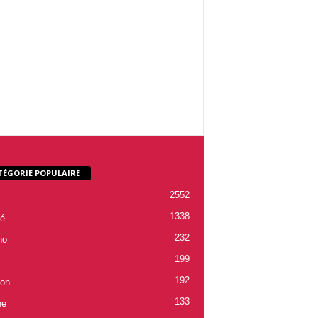
TÉGORIE POPULAIRE
2552
1338
é
232
ho
199
192
ion
133
ne