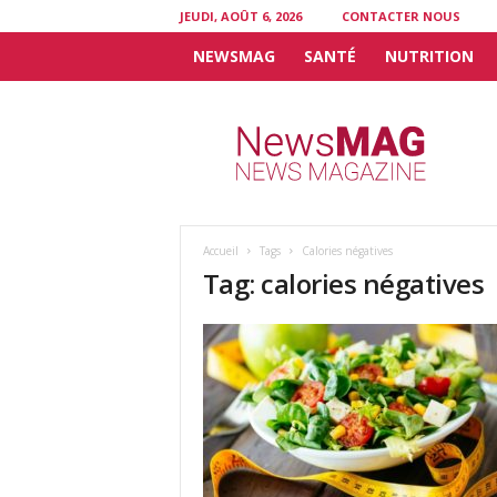
JEUDI, AOÛT 6, 2026
CONTACTER NOUS
NEWSMAG
SANTÉ
NUTRITION
N
e
w
s
M
A
G
Accueil
Tags
Calories négatives
Tag: calories négatives