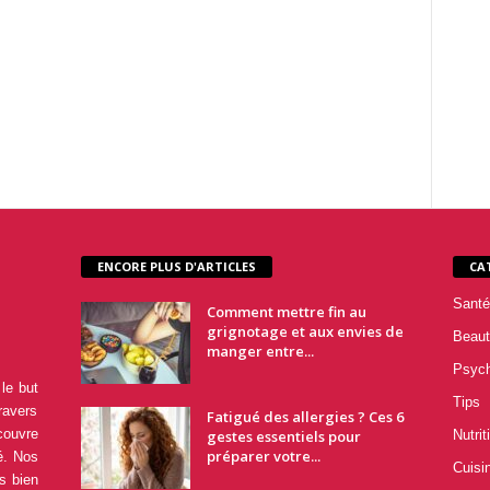
ENCORE PLUS D'ARTICLES
CA
Santé
Comment mettre fin au
grignotage et aux envies de
Beaut
manger entre...
Psyc
le but
Tips
ravers
Fatigué des allergies ? Ces 6
couvre
gestes essentiels pour
Nutrit
préparer votre...
é. Nos
Cuisi
s bien