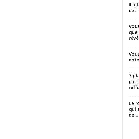
Il l
cet h
Vous
que 
révé
Vous
ente
7 pl
parf
raffo
Le r
qui 
de...