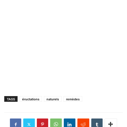
TAGS
éructations
naturels
remèdes