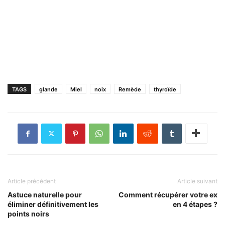
TAGS
glande
Miel
noix
Remède
thyroïde
Article précédent
Article suivant
Astuce naturelle pour
Comment récupérer votre ex
éliminer définitivement les
en 4 étapes ?
points noirs