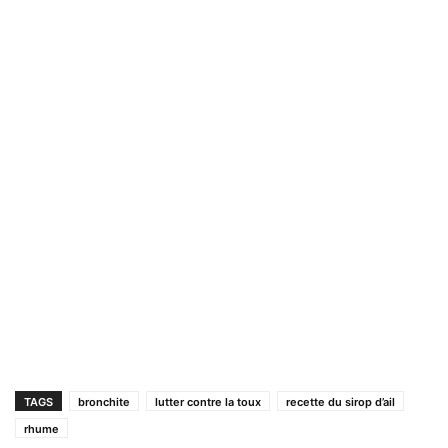
TAGS
bronchite
lutter contre la toux
recette du sirop d’ail
rhume