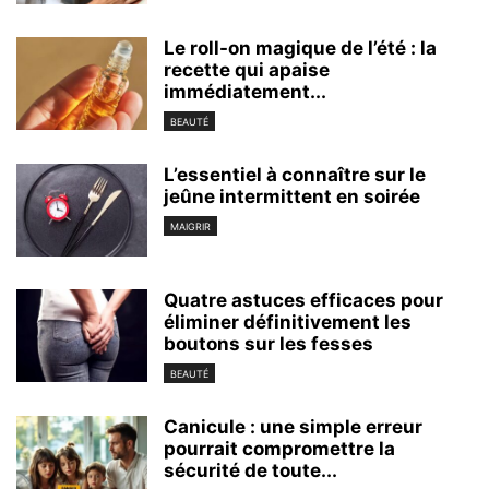
Le roll-on magique de l’été : la
recette qui apaise
immédiatement...
BEAUTÉ
L’essentiel à connaître sur le
jeûne intermittent en soirée
MAIGRIR
Quatre astuces efficaces pour
éliminer définitivement les
boutons sur les fesses
BEAUTÉ
Canicule : une simple erreur
pourrait compromettre la
sécurité de toute...