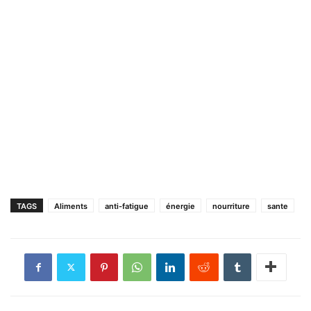
TAGS
Aliments
anti-fatigue
énergie
nourriture
sante