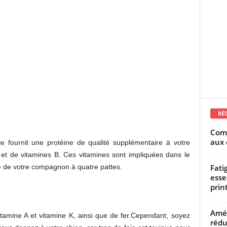
RÉ
Comm
aux 
le fournit une protéine de qualité supplémentaire à votre
 et de vitamines B. Ces vitamines sont impliquées dans le
Fati
e de votre compagnon à quatre pattes.
esse
prin
Amél
itamine A et vitamine K, ainsi que de fer.Cependant, soyez
rédu