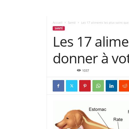
Accueil
Santé
Les 17 aliments les plus sains que
SANTÉ
Les 17 alime
donner à vo
Déc 14, 2015
1037