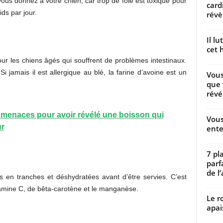
 vous donnez à votre chien, car trop de foie est toxique pour
card
ids par jour.
révèl
Il l
cet h
pour les chiens âgés qui souffrent de problèmes intestinaux.
Si jamais il est allergique au blé, la farine d’avoine est un
Vous
que 
révé
s menaces pour avoir révélé une boisson qui
Vous
ur
ente
7 pl
parf
de l’
 en tranches et déshydratées avant d’être servies. C’est
tamine C, de bêta-carotène et le manganèse.
Le r
apai