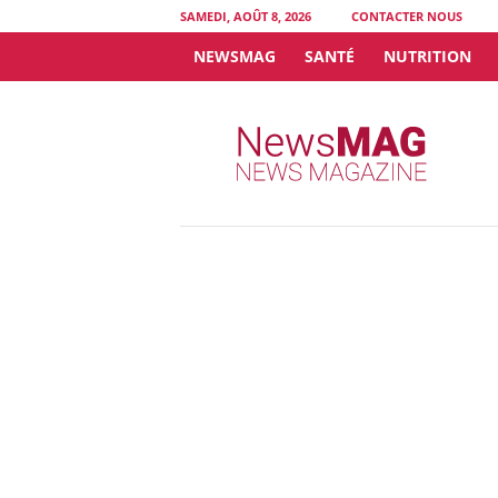
SAMEDI, AOÛT 8, 2026
CONTACTER NOUS
NEWSMAG
SANTÉ
NUTRITION
N
e
w
s
M
A
G