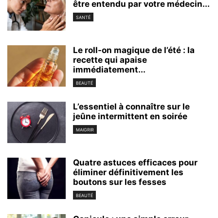
être entendu par votre médecin...
SANTÉ
Le roll-on magique de l’été : la
recette qui apaise
immédiatement...
BEAUTÉ
L’essentiel à connaître sur le
jeûne intermittent en soirée
MAIGRIR
Quatre astuces efficaces pour
éliminer définitivement les
boutons sur les fesses
BEAUTÉ