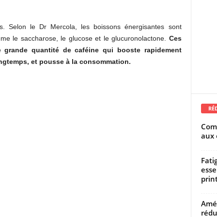
s. Selon le Dr Mercola, les boissons énergisantes sont
e le saccharose, le glucose et le glucuronolactone.
Ces
 grande quantité de caféine qui booste rapidement
longtemps, et pousse à la consommation.
RÉ
Comm
aux 
Fati
esse
prin
Amél
rédu