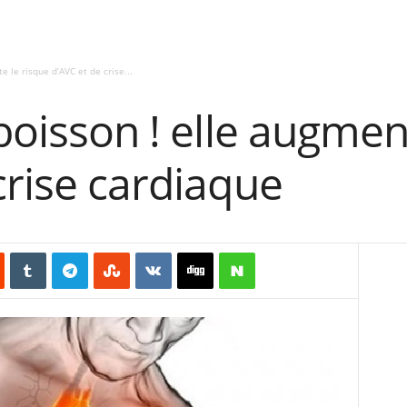
e le risque d’AVC et de crise...
 boisson ! elle augmen
crise cardiaque