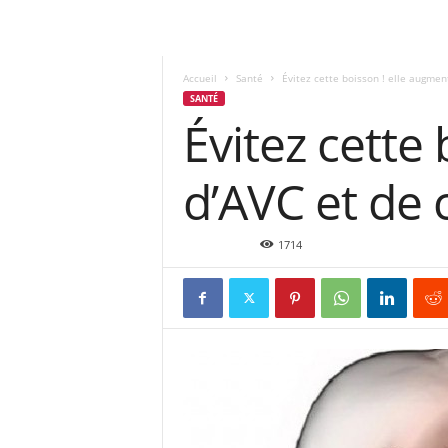
Accueil
Santé
Évitez cette boisson ! elle augment
SANTÉ
Évitez cette
d’AVC et de 
Fév 2, 2016
1714