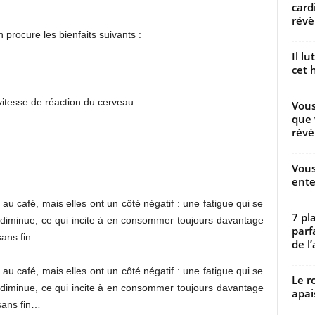
card
révèl
n procure les bienfaits suivants :
Il l
cet h
vitesse de réaction du cerveau
Vous
que 
révé
Vous
ente
au café, mais elles ont un côté négatif : une fatigue qui se
7 pl
» diminue, ce qui incite à en consommer toujours davantage
parf
 sans fin…
de l’
au café, mais elles ont un côté négatif : une fatigue qui se
Le r
» diminue, ce qui incite à en consommer toujours davantage
apai
 sans fin…