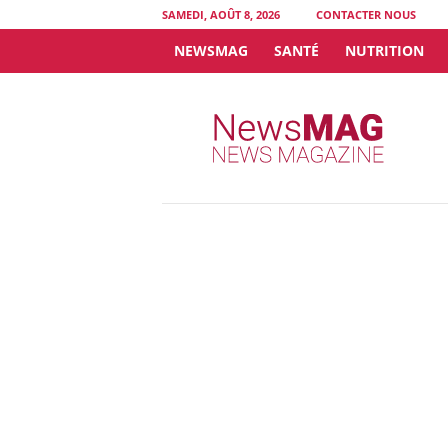
SAMEDI, AOÛT 8, 2026
CONTACTER NOUS
NEWSMAG
SANTÉ
NUTRITION
N
e
w
s
M
A
G