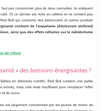
 ne faut pas consommer plus de deux cannettes, ils indiquent
afé. Or ce dernier est riche en caféine et ne contient pas
au Red Bull qui comporte des édulcorants et autres produits
rgisante contient de l’aspartame (édulcorant artificiel)
gènes, ainsi que des effets néfastes sur le métabolisme
us de citron
 santé » des boissons énergisantes ?
ibles en éléments nutritifs, Red Bull contient une petite
e aminé), mais cela reste insuffisant pour remplacer l’effet
e et de sucre.
ailes est largement consommée par les jeunes de moins de
souhaitent passer des nuits banches pour les révisions ou