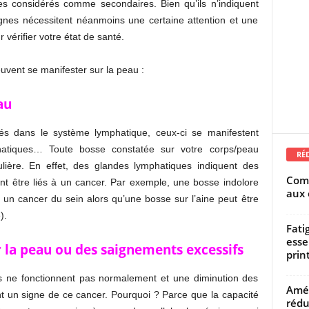
 considérés comme secondaires. Bien qu’ils n’indiquent
gnes nécessitent néanmoins une certaine attention et une
 vérifier votre état de santé.
uvent se manifester sur la peau :
au
s dans le système lymphatique, ceux-ci se manifestent
atiques… Toute bosse constatée sur votre corps/peau
RÉ
ulière. En effet, des glandes lymphatiques indiquent des
Comm
t être liés à un cancer. Par exemple, une bosse indolore
aux 
 un cancer du sein alors qu’une bosse sur l’aine peut être
).
Fati
esse
r la peau ou des saignements excessifs
prin
es ne fonctionnent pas normalement et une diminution des
Amél
t un signe de ce cancer. Pourquoi ? Parce que la capacité
rédu