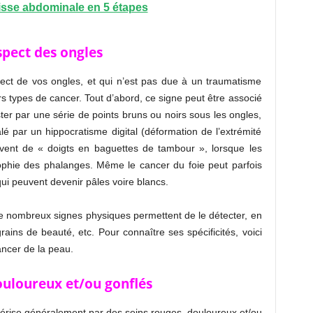
aisse abdominale en 5 étapes
spect des ongles
spect de vos ongles, et qui n’est pas due à un traumatisme
urs types de cancer. Tout d’abord, ce signe peut être associé
er par une série de points bruns ou noirs sous les ongles,
é par un hippocratisme digital (déformation de l’extrémité
uvent de « doigts en baguettes de tambour », lorsque les
ophie des phalanges. Même le cancer du foie peut parfois
qui peuvent devenir pâles voire blancs.
e nombreux signes physiques permettent de le détecter, en
ains de beauté, etc. Pour connaître ses spécificités, voici
cancer de la peau.
douloureux et/ou gonflés
térise généralement par des seins rouges, douloureux et/ou