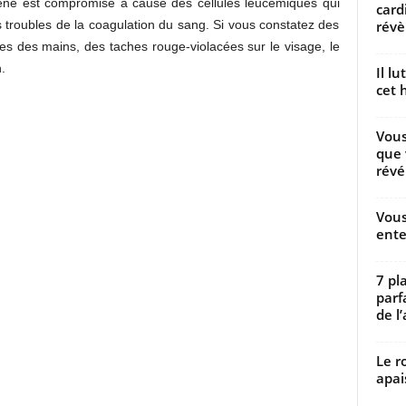
gène est compromise à cause des cellules leucémiques qui
card
révèl
es troubles de la coagulation du sang. Si vous constatez des
s des mains, des taches rouge-violacées sur le visage, le
.
Il l
cet h
Vous
que 
révé
Vous
ente
7 pl
parf
de l’
Le r
apai