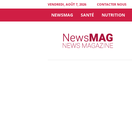
VENDREDI, AOÛT 7, 2026
CONTACTER NOUS
NEWSMAG
SANTÉ
NUTRITION
N
e
w
s
M
A
G