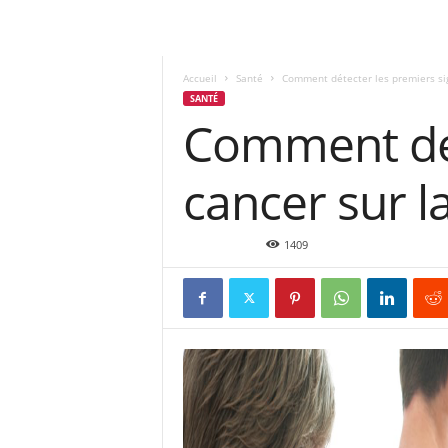
Accueil
Santé
Comment détecter les premiers sig
SANTÉ
Comment dét
cancer sur l
Fév 25, 2016
1409