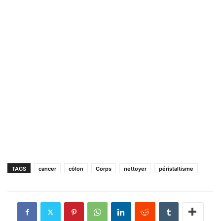
TAGS
cancer
côlon
Corps
nettoyer
péristaltisme