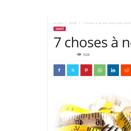
Accueil
Santé
7 choses à ne pas faire juste aprè
SANTÉ
7 choses à n
Juil 13, 2015
1028