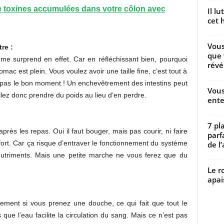
de toxines accumulées dans votre côlon avec
Il l
cet h
Vous
re :
que 
 me surprend en effet. Car en réfléchissant bien, pourquoi
révé
omac est plein. Vous voulez avoir une taille fine, c’est tout à
est pas le bon moment ! Un enchevêtrement des intestins peut
Vous
allez donc prendre du poids au lieu d’en perdre.
ente
7 pl
près les repas. Oui il faut bouger, mais pas courir, ni faire
parf
fort. Car ça risque d’entraver le fonctionnement du système
de l’
 nutriments. Mais une petite marche ne vous ferez que du
Le r
apai
ment si vous prenez une douche, ce qui fait que tout le
 que l’eau facilite la circulation du sang. Mais ce n’est pas