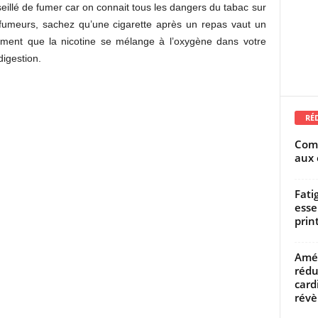
seillé de fumer car on connait tous les dangers du tabac sur
 fumeurs, sachez qu’une cigarette après un repas vaut un
ement que la nicotine se mélange à l’oxygène dans votre
digestion.
RÉ
Comm
aux 
Fati
esse
prin
Amél
rédu
card
révèl