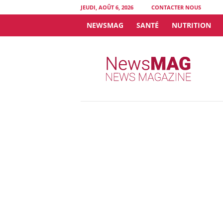
JEUDI, AOÛT 6, 2026
CONTACTER NOUS
NEWSMAG
SANTÉ
NUTRITION
N
e
w
s
M
A
G