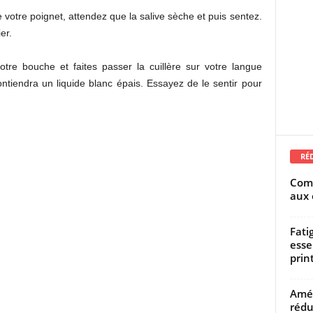
votre poignet, attendez que la salive sèche et puis sentez.
er.
otre bouche et faites passer la cuillère sur votre langue
ntiendra un liquide blanc épais. Essayez de le sentir pour
RÉ
Comm
aux 
Fati
esse
prin
Amél
rédu