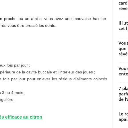
card
révèl
n proche ou un ami si vous avez une mauvaise haleine.
Il l
rès vous être brossé les dents.
cet h
Vous
que 
révé
x fois par jour ;
Vous
périeure de la cavité buccale et l’intérieur des joues ;
ente
ne fois par jour pour enlever les résidus d’aliments coincés
7 pl
 3 ou 4 mois ;
parf
de l’
égulière.
Le r
s efficace au citron
apai