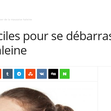
sser de la mauvaise haleine
ciles pour se débarra
leine