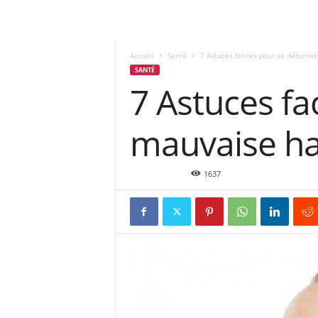
Accueil
Santé
7 Astuces faciles pour se débarra
SANTÉ
7 Astuces fa
mauvaise ha
Nov 17, 2015
1637