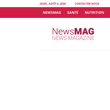
JEUDI, AOÛT 6, 2026
CONTACTER NOUS
NEWSMAG
SANTÉ
NUTRITION
N
e
w
s
M
A
G