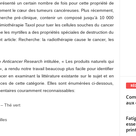
ésenté un certain nombre de fois pour cette propriété de
eulement le cœur des tumeurs cancéreuses. Plus récemment,
herche pré-clinique, contenir un composé jusqu’à 10 000
imiothérapie Taxol pour tuer les cellules souches du cancer
es myrtilles a des propriétés spéciales de destruction du
 article: Recherche: la radiothérapie cause le cancer, les
ue
Anticancer Research
intitulée, « Les produits naturels qui
, a rendu notre travail beaucoup plus facile pour identifier
cer en examinant la littérature existante sur le sujet et en
ances de cette catégorie. Elles sont énumérées ci-dessous,
RÉ
mentaires couramment reconnaissables:
Comm
aux 
 – Thé vert
Fati
lles
esse
prin