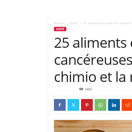
Accueil
Santé
25 aliments qui tuent les cellules
SANTÉ
25 aliments 
cancéreuses
chimio et la
Nov 19, 2015
1453