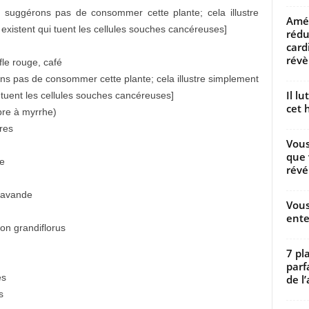
 suggérons pas de consommer cette plante; cela illustre
Amél
existent qui tuent les cellules souches cancéreuses]
rédu
card
révèl
fle rouge, café
s pas de consommer cette plante; cela illustre simplement
Il l
 tuent les cellules souches cancéreuses]
cet h
re à myrrhe)
res
Vous
que 
e
révé
 lavande
Vous
ente
on grandiflorus
7 pl
parf
es
de l’
s