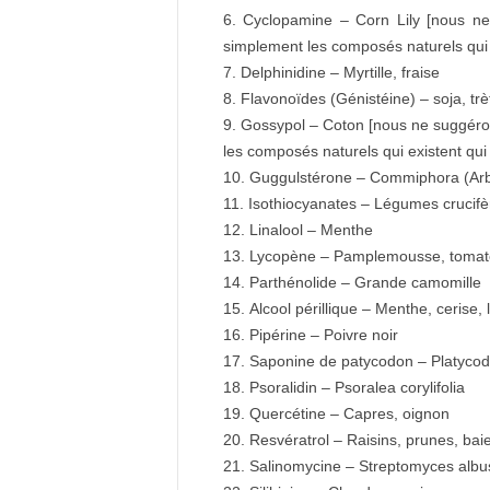
Cyclopamine – Corn Lily [nous ne
simplement les composés naturels qui 
Delphinidine – Myrtille, fraise
Flavonoïdes (Génistéine) – soja, trè
Gossypol – Coton [nous ne suggéron
les composés naturels qui existent qui
Guggulstérone – Commiphora (Arb
Isothiocyanates – Légumes crucifè
Linalool – Menthe
Lycopène – Pamplemousse, tomat
Parthénolide – Grande camomille
Alcool périllique – Menthe, cerise,
Pipérine – Poivre noir
Saponine de patycodon – Platycod
Psoralidin – Psoralea corylifolia
Quercétine – Capres, oignon
Resvératrol – Raisins, prunes, bai
Salinomycine – Streptomyces albu