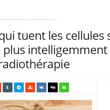
 souches cancéreuses plus intelligemment que la...
qui tuent les cellules
 plus intelligemment 
 radiothérapie