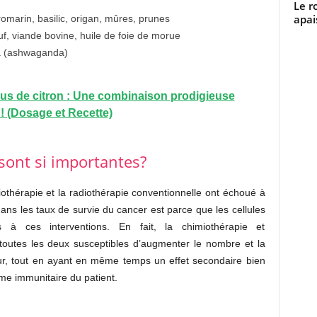
Le r
apai
marin, basilic, origan, mûres, prunes
f, viande bovine, huile de foie de morue
ra (ashwaganda)
 jus de citron : Une combinaison prodigieuse
! (Dosage et Recette)
sont si importantes?
miothérapie et la radiothérapie conventionnelle ont échoué à
dans les taux de survie du cancer est parce que les cellules
 à ces interventions. En fait, la chimiothérapie et
t toutes les deux susceptibles d’augmenter le nombre et la
ur, tout en ayant en même temps un effet secondaire bien
e immunitaire du patient.