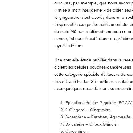
curcuma, par exemple, que nous avons pr
« mise à mort intelligente » de cibler s
le gingembre s’est avéré, dans une rec
foisplus efficace que le médicament de ch
du sein. Même un aliment commun comme l
cancer, tel que discuté dans un précédent
myrtilles le tue.
Une nouvelle étude publiée dans la rev
ciblent les cellules souches cancéreuses »
cette catégorie spéciale de tueurs de can
faisant la liste des 25 meilleures subst
avec quelques-unes de leurs sources ali
Épigallocatéchine-3-gallate (EGCG)
6-Gingerol – Gingembre
ß-carotène – Carottes, légumes-feui
Baicaléine – Choux Chinois
Curcumine –