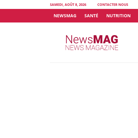
SAMEDI, AOÛT 8, 2026
CONTACTER NOUS
NEWSMAG
SANTÉ
NUTRITION
N
e
w
s
M
A
G