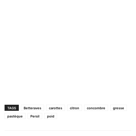
TAGS
Betteraves
carottes
citron
concombre
gresse
pastèque
Persil
poid