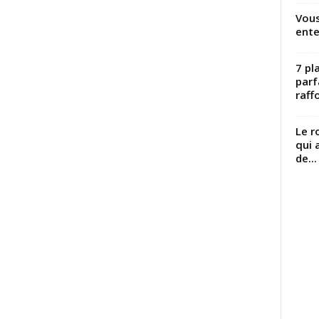
Vous
ente
7 pl
parf
raffo
Le r
qui 
de...