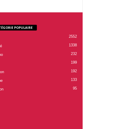
TÉGORIE POPULAIRE
2552
1338
é
232
ho
199
192
ion
133
ne
95
on