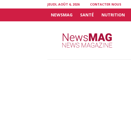
JEUDI, AOÛT 6, 2026
CONTACTER NOUS
NEWSMAG
SANTÉ
NUTRITION
N
e
w
s
M
A
G