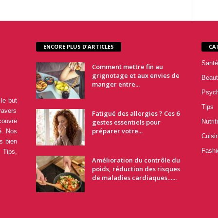
ENCORE PLUS D'ARTICLES
CA
Santé
Comment mettre fin au
grignotage et aux envies de
Beaut
manger entre...
Psyc
le but
Tips
ravers
Fatigué des allergies ? Ces 6
couvre
gestes essentiels pour
Nutrit
préparer votre...
é. Nos
Cuisi
s bien
Fashi
 Tips,
Amélioration du contrôle du
poids, réduction des risques
de maladies cardiaques…...