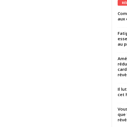
RÉ
Comm
aux 
Fati
esse
au p
Amél
rédu
card
révèl
Il l
cet h
Vous
que 
révé