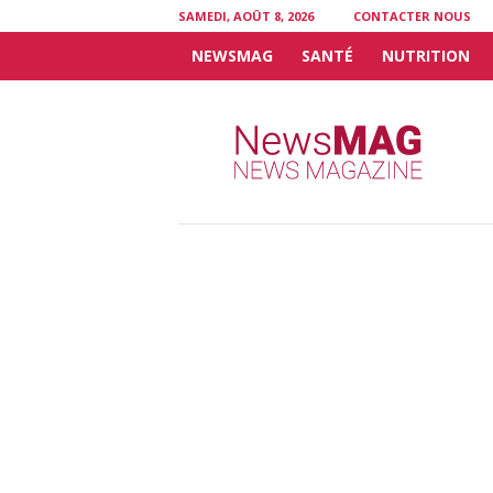
SAMEDI, AOÛT 8, 2026
CONTACTER NOUS
NEWSMAG
SANTÉ
NUTRITION
N
e
w
s
M
A
G