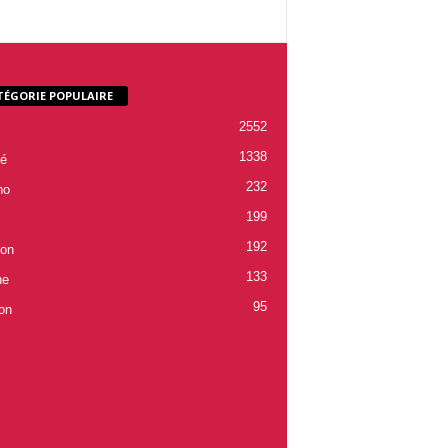
TÉGORIE POPULAIRE
2552
1338
é
232
ho
199
192
ion
133
ne
95
on