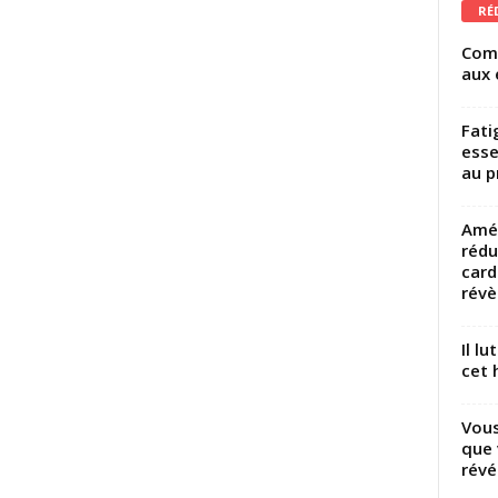
RÉ
Comm
aux 
Fati
esse
au p
Amél
rédu
card
révèl
Il l
cet h
Vous
que 
révé