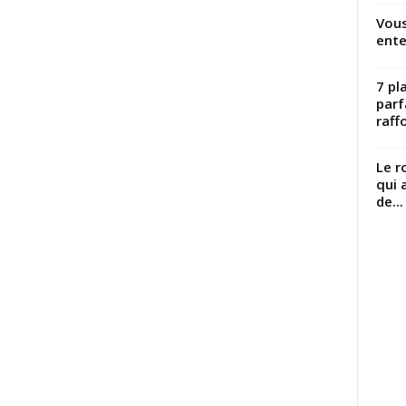
Vous
ente
7 pl
parf
raffo
Le r
qui 
de...