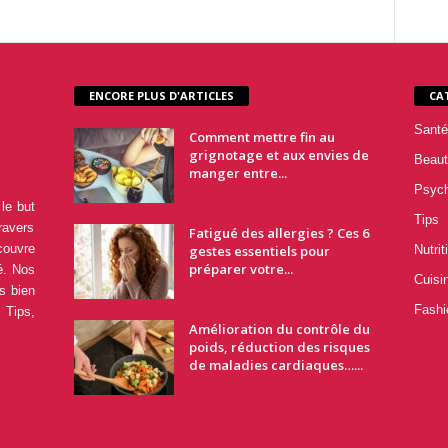
ENCORE PLUS D'ARTICLES
CA
Santé
Comment mettre fin au
grignotage et aux envies de
Beaut
manger entre...
Psyc
le but
Tips
ravers
Fatigué des allergies ? Ces 6
couvre
gestes essentiels pour
Nutrit
préparer votre...
é. Nos
Cuisi
s bien
Fashi
 Tips,
Amélioration du contrôle du
poids, réduction des risques
de maladies cardiaques…...