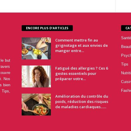
ENCORE PLUS D'ARTICLES
CA
Santé
Comment mettre fin au
grignotage et aux envies de
Beaut
manger entre...
Psyc
le but
Tips
ravers
Fatigué des allergies ? Ces 6
couvre
gestes essentiels pour
Nutrit
préparer votre...
é. Nos
Cuisi
s bien
Fashi
 Tips,
Amélioration du contrôle du
poids, réduction des risques
de maladies cardiaques…...