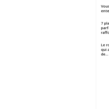
Vous
ente
7 pl
parf
raffo
Le r
qui 
de...