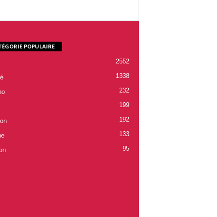
TÉGORIE POPULAIRE
2552
1338
é
232
ho
199
192
ion
133
ne
95
on