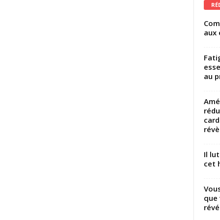
RÉ
Comm
aux 
Fati
esse
au p
Amél
rédu
card
révèl
Il l
cet h
Vous
que 
révé