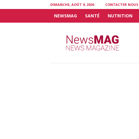
DIMANCHE, AOÛT 9, 2026
CONTACTER NOUS
NEWSMAG
SANTÉ
NUTRITION
N
e
w
s
M
A
G