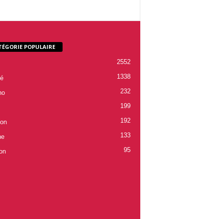
TÉGORIE POPULAIRE
2552
1338
é
232
ho
199
192
ion
133
ne
95
on