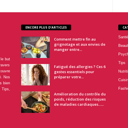
ENCORE PLUS D'ARTICLES
CA
Santé
Comment mettre fin au
grignotage et aux envies de
Beaut
manger entre...
Psyc
le but
Tips
ravers
Fatigué des allergies ? Ces 6
couvre
gestes essentiels pour
Nutrit
préparer votre...
é. Nos
Cuisi
s bien
Fashi
 Tips,
Amélioration du contrôle du
poids, réduction des risques
de maladies cardiaques…...