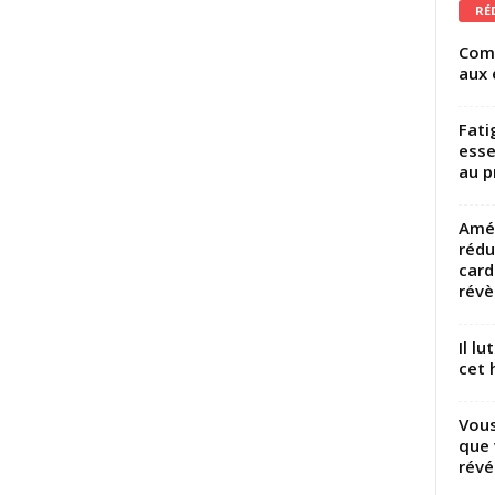
RÉ
Comm
aux 
Fati
esse
au p
Amél
rédu
card
révèl
Il l
cet h
Vous
que 
révé