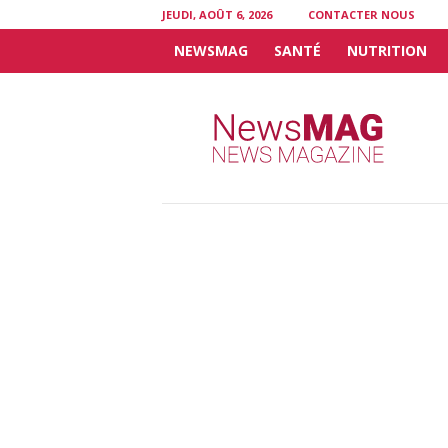
JEUDI, AOÛT 6, 2026
CONTACTER NOUS
NEWSMAG
SANTÉ
NUTRITION
N
e
w
s
M
A
G