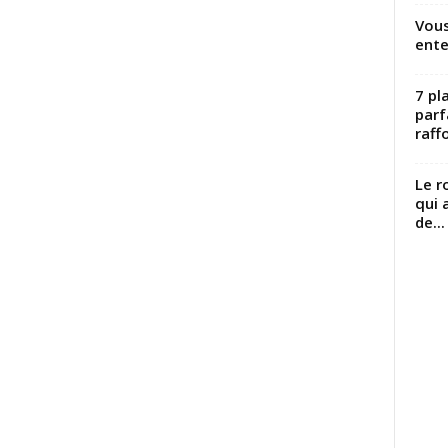
Vous
ente
7 pl
parf
raffo
Le r
qui 
de...