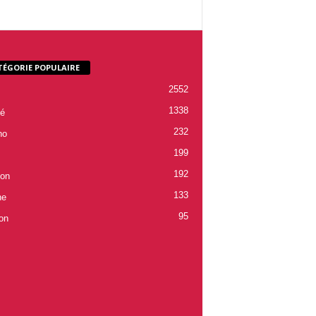
TÉGORIE POPULAIRE
2552
1338
é
232
ho
199
192
ion
133
ne
95
on