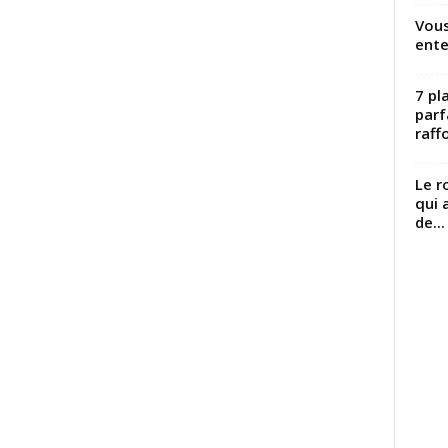
Vous
ente
7 pl
parf
raffo
Le r
qui 
de...