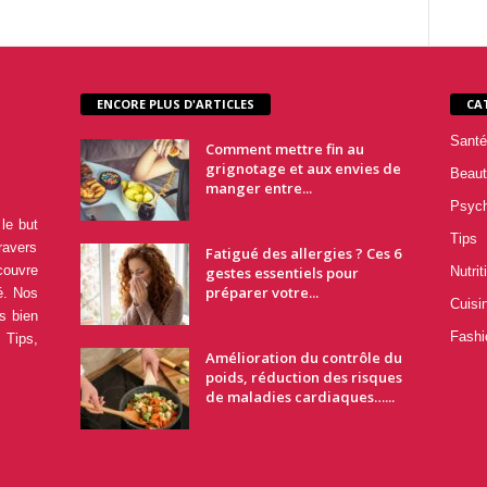
ENCORE PLUS D'ARTICLES
CA
Santé
Comment mettre fin au
grignotage et aux envies de
Beaut
manger entre...
Psyc
le but
Tips
ravers
Fatigué des allergies ? Ces 6
couvre
gestes essentiels pour
Nutrit
préparer votre...
é. Nos
Cuisi
s bien
Fashi
 Tips,
Amélioration du contrôle du
poids, réduction des risques
de maladies cardiaques…...