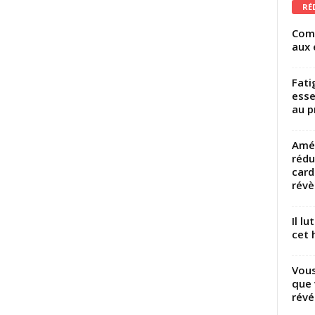
RÉ
Comm
aux 
Fati
esse
au p
Amél
rédu
card
révèl
Il l
cet h
Vous
que 
révé