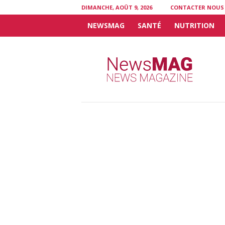
DIMANCHE, AOÛT 9, 2026
CONTACTER NOUS
NEWSMAG
SANTÉ
NUTRITION
N
e
w
s
M
A
G