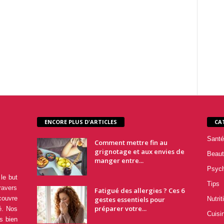
ENCORE PLUS D'ARTICLES
CA
Santé
Comment mettre fin au
grignotage et aux envies de
Beaut
manger entre...
Psyc
le but
Tips
ravers
Fatigué des allergies ? Ces 6
couvre
gestes essentiels pour
Nutrit
préparer votre...
é. Nos
Cuisi
s bien