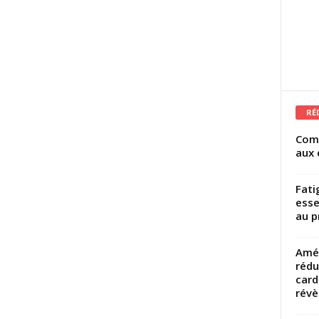
RÉ
Comm
aux 
Fati
esse
au p
Amél
rédu
card
révèl