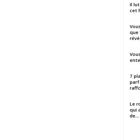
Il l
cet h
Vous
que 
révé
Vous
ente
7 pl
parf
raffo
Le r
qui 
de...