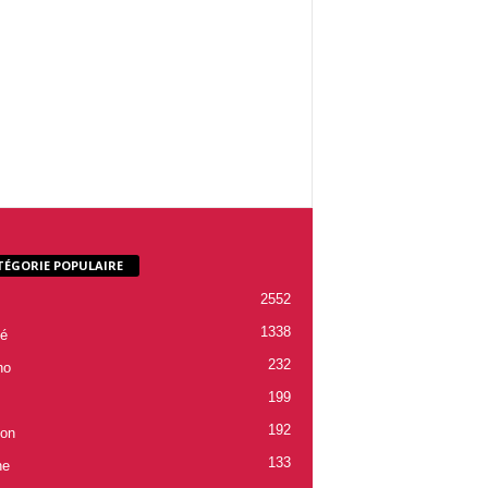
TÉGORIE POPULAIRE
2552
1338
é
232
ho
199
192
ion
133
ne