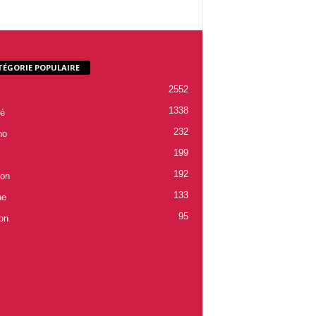
TÉGORIE POPULAIRE
2552
1338
é
232
ho
199
192
ion
133
ne
95
on