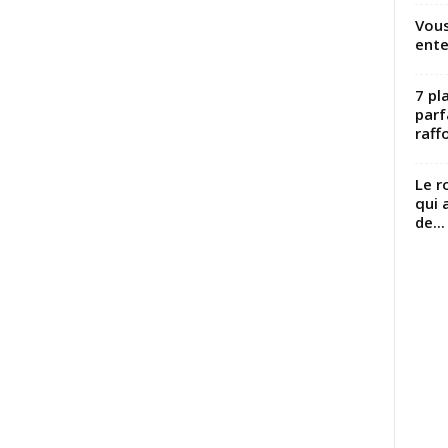
Vous
ente
7 pl
parf
raffo
Le r
qui 
de...