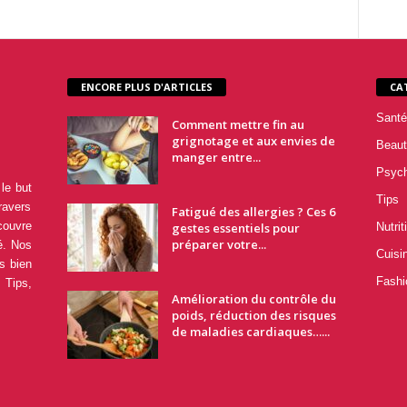
ENCORE PLUS D'ARTICLES
CA
Santé
Comment mettre fin au
grignotage et aux envies de
Beaut
manger entre...
Psyc
le but
Tips
ravers
Fatigué des allergies ? Ces 6
couvre
gestes essentiels pour
Nutrit
préparer votre...
é. Nos
Cuisi
s bien
Fashi
 Tips,
Amélioration du contrôle du
poids, réduction des risques
de maladies cardiaques…...