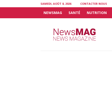
SAMEDI, AOÛT 8, 2026
CONTACTER NOUS
NEWSMAG
SANTÉ
NUTRITION
N
e
w
s
M
A
G