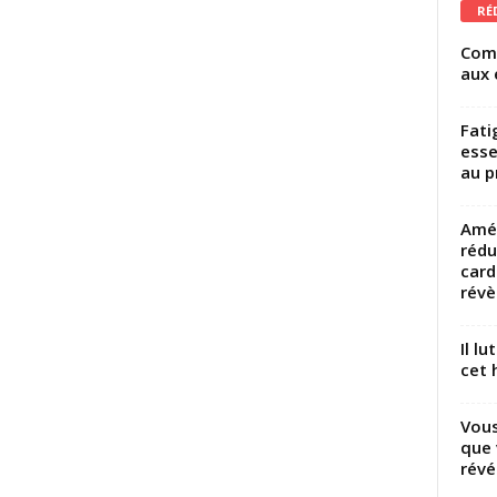
RÉ
Comm
aux 
Fati
esse
au p
Amél
rédu
card
révèl
Il l
cet h
Vous
que 
révé