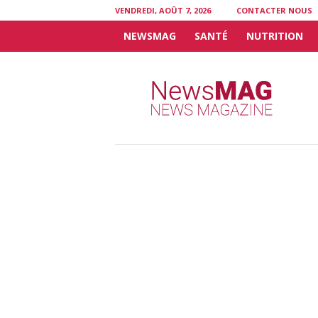
VENDREDI, AOÛT 7, 2026
CONTACTER NOUS
NEWSMAG
SANTÉ
NUTRITION
N
e
w
s
M
A
G