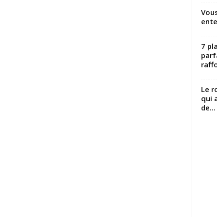
Vous
ente
7 pl
parf
raffo
Le r
qui 
de...