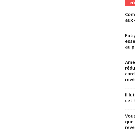
RÉ
Comm
aux 
Fati
esse
au p
Amél
rédu
card
révèl
Il l
cet h
Vous
que 
révé