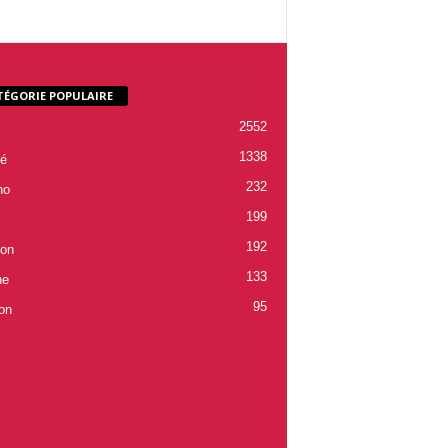
TÉGORIE POPULAIRE
2552
1338
é
232
ho
199
192
ion
133
ne
95
on