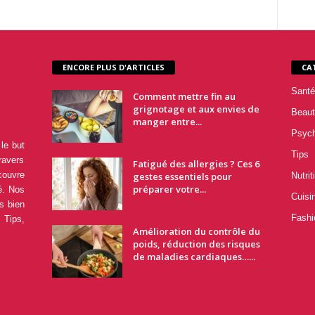
ENCORE PLUS D'ARTICLES
CA
Santé
Comment mettre fin au
grignotage et aux envies de
Beaut
manger entre...
Psyc
le but
Tips
ravers
Fatigué des allergies ? Ces 6
couvre
gestes essentiels pour
Nutrit
préparer votre...
é. Nos
Cuisi
s bien
Fashi
 Tips,
Amélioration du contrôle du
poids, réduction des risques
de maladies cardiaques…...