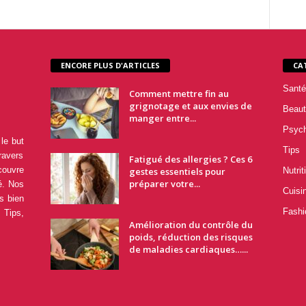
ENCORE PLUS D'ARTICLES
CA
Santé
Comment mettre fin au
grignotage et aux envies de
Beaut
manger entre...
Psyc
le but
Tips
ravers
Fatigué des allergies ? Ces 6
couvre
gestes essentiels pour
Nutrit
préparer votre...
é. Nos
Cuisi
s bien
Fashi
 Tips,
Amélioration du contrôle du
poids, réduction des risques
de maladies cardiaques…...