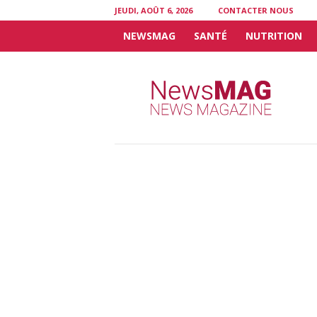
JEUDI, AOÛT 6, 2026
CONTACTER NOUS
NEWSMAG
SANTÉ
NUTRITION
N
e
w
s
M
A
G