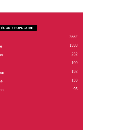
TÉGORIE POPULAIRE
2552
1338
é
232
ho
199
192
ion
133
ne
95
on