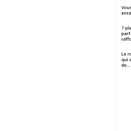
Vous
ente
7 pl
parf
raffo
Le r
qui 
de...