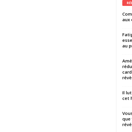
RÉ
Comm
aux 
Fati
esse
au p
Amél
rédu
card
révèl
Il l
cet h
Vous
que 
révé