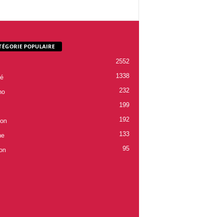
TÉGORIE POPULAIRE
2552
1338
é
232
ho
199
192
ion
133
ne
95
on