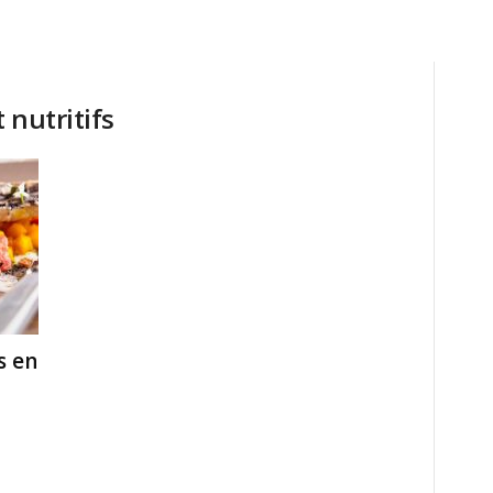
 nutritifs
s en