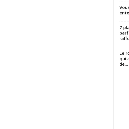
Vous
ente
7 pl
parf
raffo
Le r
qui 
de...