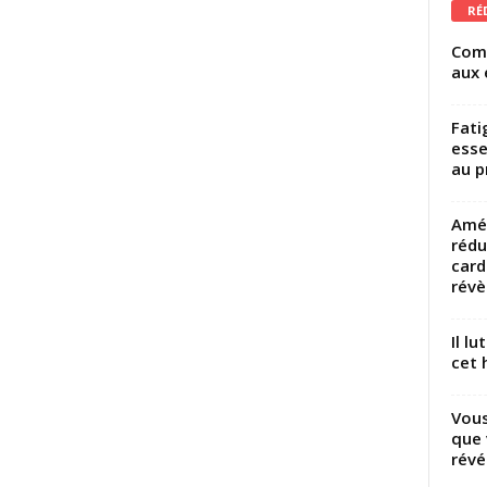
RÉ
Comm
aux 
Fati
esse
au p
Amél
rédu
card
révèl
Il l
cet h
Vous
que 
révé