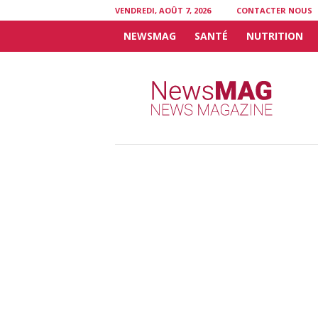
VENDREDI, AOÛT 7, 2026
CONTACTER NOUS
NEWSMAG
SANTÉ
NUTRITION
N
e
w
s
M
A
G