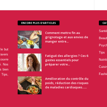
ENCORE PLUS D'ARTICLES
CA
Santé
Comment mettre fin au
grignotage et aux envies de
Beaut
manger entre...
Psyc
le but
Tips
ravers
Fatigué des allergies ? Ces 6
couvre
gestes essentiels pour
Nutrit
préparer votre...
é. Nos
Cuisi
s bien
Fashi
 Tips,
Amélioration du contrôle du
poids, réduction des risques
de maladies cardiaques…...