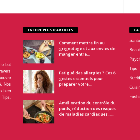
ENCORE PLUS D'ARTICLES
CA
Santé
Comment mettre fin au
grignotage et aux envies de
Beaut
manger entre...
Psyc
le but
Tips
ravers
Fatigué des allergies ? Ces 6
couvre
gestes essentiels pour
Nutrit
préparer votre...
é. Nos
Cuisi
s bien
Fashi
 Tips,
Amélioration du contrôle du
poids, réduction des risques
de maladies cardiaques…...