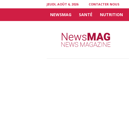
JEUDI, AOÛT 6, 2026
CONTACTER NOUS
NEWSMAG
SANTÉ
NUTRITION
N
e
w
s
M
A
G