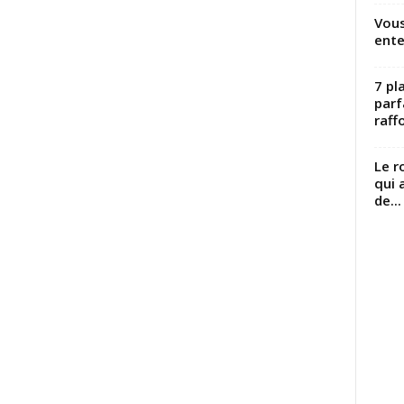
Vous
ente
7 pl
parf
raffo
Le r
qui 
de...