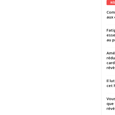
RÉ
Comm
aux 
Fati
esse
au p
Amél
rédu
card
révèl
Il l
cet h
Vous
que 
révé