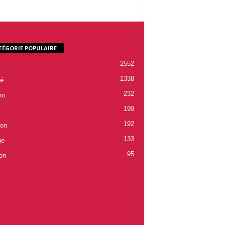
TÉGORIE POPULAIRE
2552
1338
é
232
ho
199
192
ion
133
ne
95
on