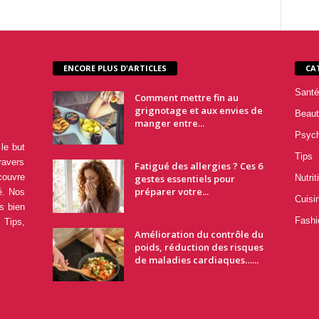
ENCORE PLUS D'ARTICLES
CA
Santé
Comment mettre fin au
grignotage et aux envies de
Beaut
manger entre...
Psyc
le but
Tips
ravers
Fatigué des allergies ? Ces 6
couvre
gestes essentiels pour
Nutrit
préparer votre...
é. Nos
Cuisi
s bien
Fashi
 Tips,
Amélioration du contrôle du
poids, réduction des risques
de maladies cardiaques…...