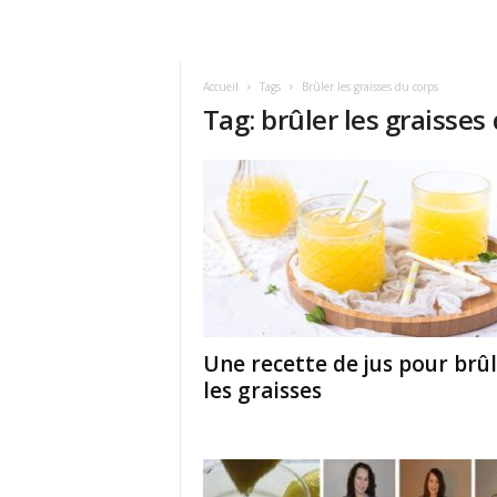
Accueil
Tags
Brûler les graisses du corps
Tag: brûler les graisses
Une recette de jus pour brû
les graisses