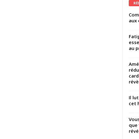
RÉ
Comm
aux 
Fati
esse
au p
Amél
rédu
card
révèl
Il l
cet h
Vous
que 
révé