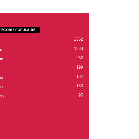
TÉGORIE POPULAIRE
2552
1338
é
232
ho
199
192
ion
133
ne
95
on