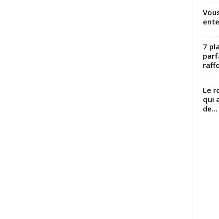
Vous
ente
7 pl
parf
raffo
Le r
qui 
de...