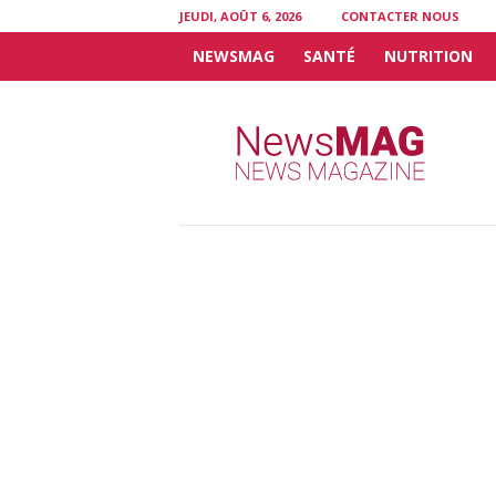
JEUDI, AOÛT 6, 2026
CONTACTER NOUS
NEWSMAG
SANTÉ
NUTRITION
N
e
w
s
M
A
G