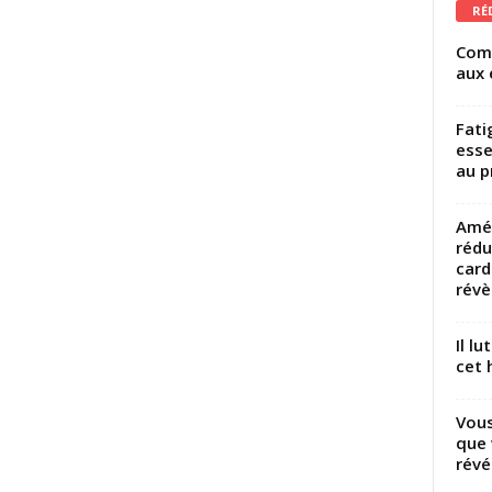
RÉ
Comm
aux 
Fati
esse
au p
Amél
rédu
card
révèl
Il l
cet h
Vous
que 
révé