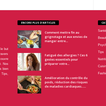
ENCORE PLUS D'ARTICLES
CA
Santé
Comment mettre fin au
grignotage et aux envies de
Beaut
manger entre...
Psyc
le but
Tips
ravers
Fatigué des allergies ? Ces 6
couvre
gestes essentiels pour
Nutrit
préparer votre...
é. Nos
Cuisi
s bien
Fashi
 Tips,
Amélioration du contrôle du
poids, réduction des risques
de maladies cardiaques…...