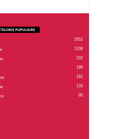
TÉGORIE POPULAIRE
2552
1338
é
232
ho
199
192
ion
133
ne
95
on