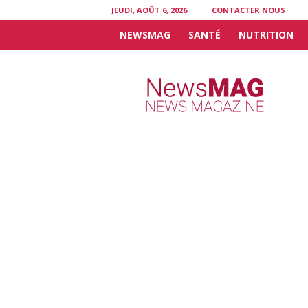
JEUDI, AOÛT 6, 2026
CONTACTER NOUS
NEWSMAG
SANTÉ
NUTRITION
N
e
w
s
M
A
G