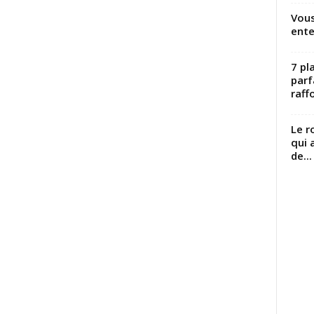
Vous
ente
7 pl
parf
raffo
Le r
qui 
de...