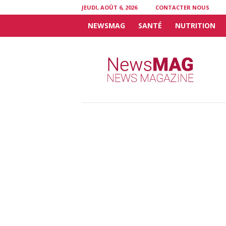
JEUDI, AOÛT 6, 2026
CONTACTER NOUS
NEWSMAG
SANTÉ
NUTRITION
N
e
w
s
M
A
G