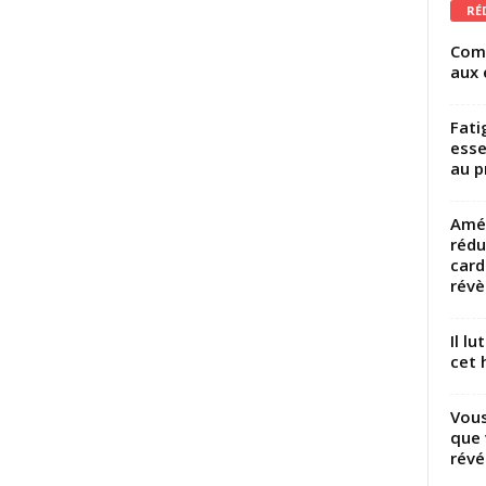
RÉ
Comm
aux 
Fati
esse
au p
Amél
rédu
card
révèl
Il l
cet h
Vous
que 
révé