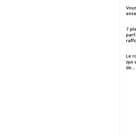
Vous
ente
7 pl
parf
raffo
Le r
qui 
de...