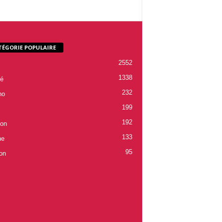
TÉGORIE POPULAIRE
2552
1338
é
232
ho
199
192
ion
133
ne
95
on