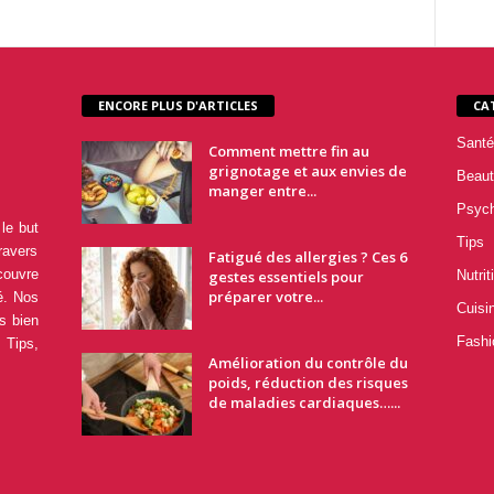
ENCORE PLUS D'ARTICLES
CA
Santé
Comment mettre fin au
grignotage et aux envies de
Beaut
manger entre...
Psyc
le but
Tips
ravers
Fatigué des allergies ? Ces 6
couvre
gestes essentiels pour
Nutrit
préparer votre...
é. Nos
Cuisi
s bien
Fashi
 Tips,
Amélioration du contrôle du
poids, réduction des risques
de maladies cardiaques…...