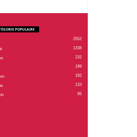
TÉGORIE POPULAIRE
2552
1338
é
232
ho
199
192
ion
133
ne
95
on