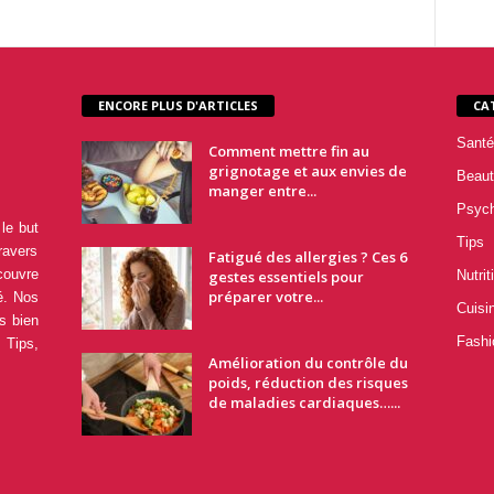
ENCORE PLUS D'ARTICLES
CA
Santé
Comment mettre fin au
grignotage et aux envies de
Beaut
manger entre...
Psyc
le but
Tips
ravers
Fatigué des allergies ? Ces 6
couvre
gestes essentiels pour
Nutrit
préparer votre...
é. Nos
Cuisi
s bien
Fashi
 Tips,
Amélioration du contrôle du
poids, réduction des risques
de maladies cardiaques…...