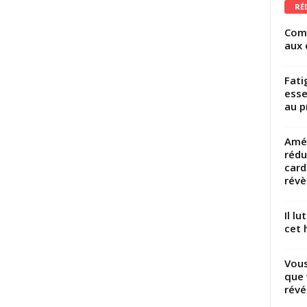
RÉ
Comm
aux 
Fati
esse
au p
Amél
rédu
card
révèl
Il l
cet h
Vous
que 
révé