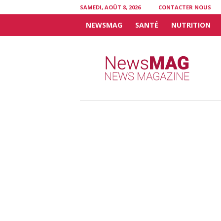
SAMEDI, AOÛT 8, 2026
CONTACTER NOUS
NEWSMAG
SANTÉ
NUTRITION
N
e
w
s
M
A
G