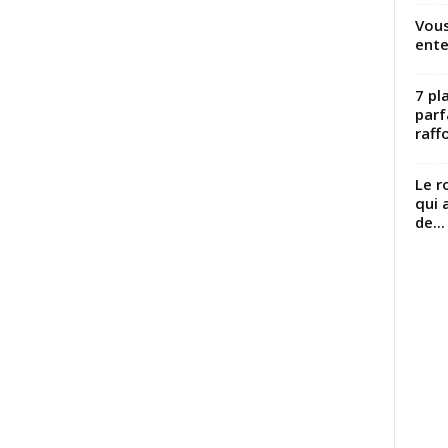
Vous
ente
7 pl
parf
raffo
Le r
qui 
de...