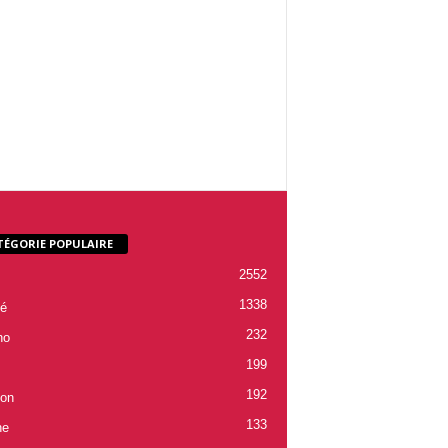
TÉGORIE POPULAIRE
2552
1338
é
232
ho
199
192
ion
133
ne