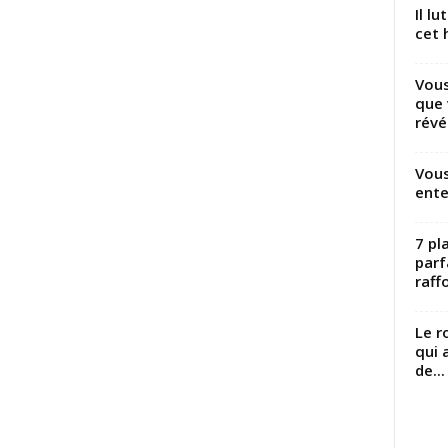
Il l
cet h
Vous
que 
révé
Vous
ente
7 pl
parf
raffo
Le r
qui 
de...