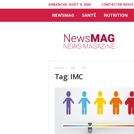
DIMANCHE, AOÛT 9, 2026
CONTACTER NOUS
NEWSMAG
SANTÉ
NUTRITION
N
e
w
s
M
A
G
Accueil
Tags
IMC
Tag: IMC