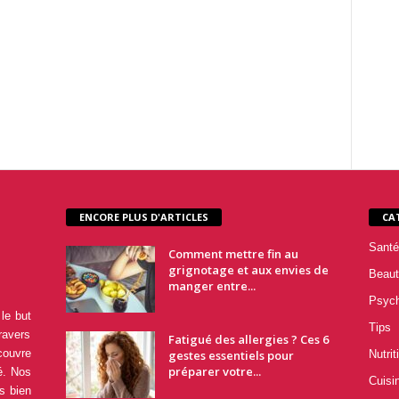
ENCORE PLUS D'ARTICLES
CA
Santé
Comment mettre fin au
grignotage et aux envies de
Beaut
manger entre...
Psyc
le but
Tips
ravers
Fatigué des allergies ? Ces 6
couvre
gestes essentiels pour
Nutrit
préparer votre...
é. Nos
Cuisi
s bien