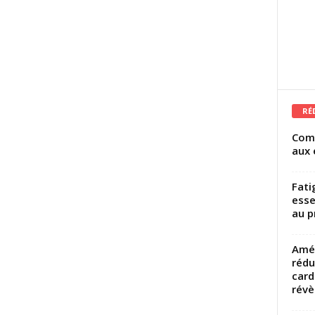
RÉ
Comm
aux 
Fati
esse
au p
Amél
rédu
card
révèl