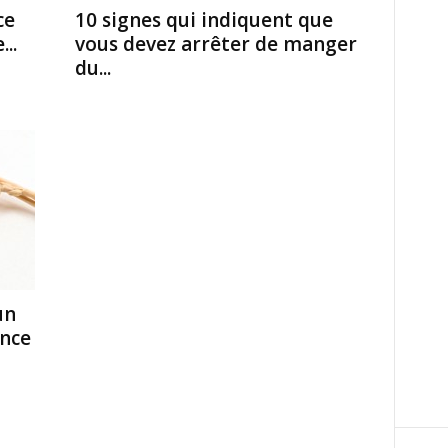
ce
10 signes qui indiquent que
..
vous devez arrêter de manger
du...
un
ance