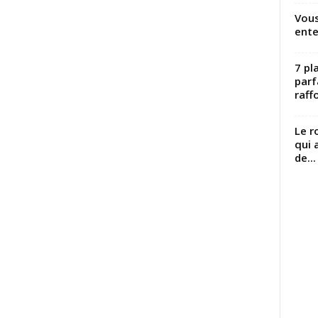
Vous
ente
7 pl
parf
raffo
Le r
qui 
de...