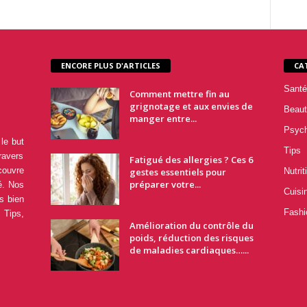
ENCORE PLUS D'ARTICLES
CA
Santé
Comment mettre fin au
grignotage et aux envies de
Beaut
manger entre...
Psyc
le but
Tips
ravers
Fatigué des allergies ? Ces 6
couvre
gestes essentiels pour
Nutrit
préparer votre...
é. Nos
Cuisi
s bien
Fashi
 Tips,
Amélioration du contrôle du
poids, réduction des risques
de maladies cardiaques…...