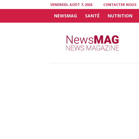
VENDREDI, AOÛT 7, 2026
CONTACTER NOUS
NEWSMAG
SANTÉ
NUTRITION
N
e
w
s
M
A
G