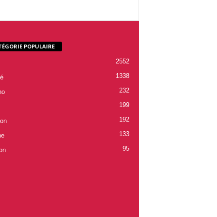
TÉGORIE POPULAIRE
2552
1338
é
232
ho
199
192
ion
133
ne
95
on