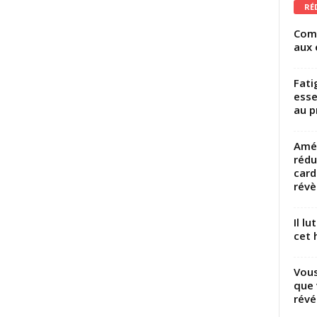
RÉ
Comm
aux 
Fati
esse
au p
Amél
rédu
card
révèl
Il l
cet h
Vous
que 
révé