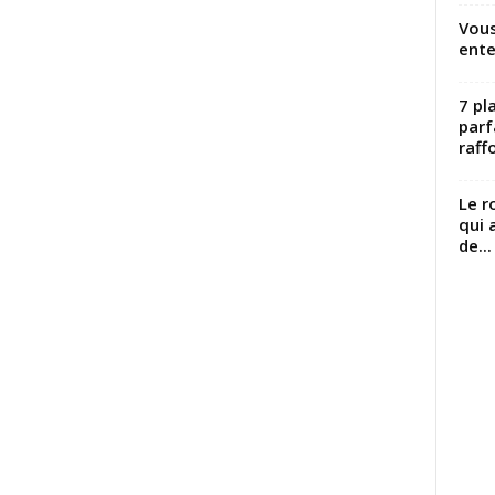
Vous
ente
7 pl
parf
raffo
Le r
qui 
de...