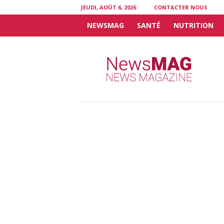
JEUDI, AOÛT 6, 2026
CONTACTER NOUS
NEWSMAG
SANTÉ
NUTRITION
N
e
w
s
M
A
G