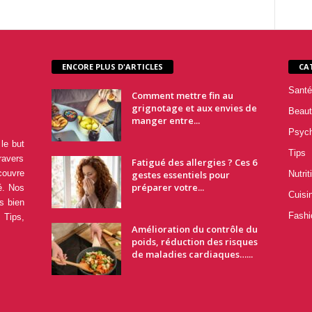
ENCORE PLUS D'ARTICLES
CA
Santé
Comment mettre fin au
grignotage et aux envies de
Beaut
manger entre...
Psyc
le but
Tips
ravers
Fatigué des allergies ? Ces 6
couvre
gestes essentiels pour
Nutrit
préparer votre...
é. Nos
Cuisi
s bien
Fashi
 Tips,
Amélioration du contrôle du
poids, réduction des risques
de maladies cardiaques…...