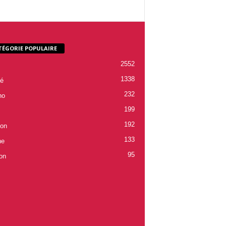
TÉGORIE POPULAIRE
2552
1338
é
232
ho
199
192
ion
133
ne
95
on