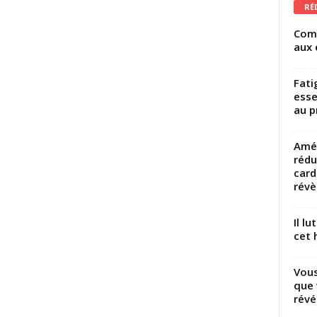
RÉ
Comm
aux 
Fati
esse
au p
Amél
rédu
card
révèl
Il l
cet h
Vous
que 
révé