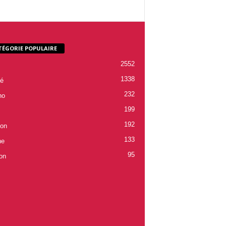
TÉGORIE POPULAIRE
2552
1338
é
232
ho
199
192
ion
133
ne
95
on