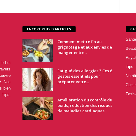
ENCORE PLUS D'ARTICLES
CA
Santé
Comment mettre fin au
grignotage et aux envies de
Beaut
manger entre...
Psyc
le but
Tips
ravers
Fatigué des allergies ? Ces 6
couvre
gestes essentiels pour
Nutrit
préparer votre...
é. Nos
Cuisi
s bien
Fashi
 Tips,
Amélioration du contrôle du
poids, réduction des risques
de maladies cardiaques…...