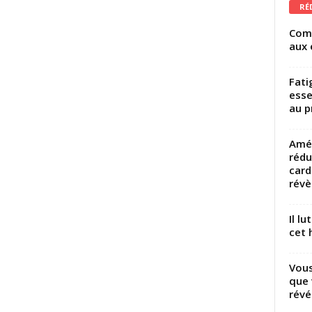
RÉ
Comm
aux 
Fati
esse
au p
Amél
rédu
card
révèl
Il l
cet h
Vous
que 
révé