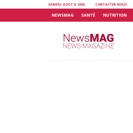
SAMEDI, AOÛT 8, 2026
CONTACTER NOUS
NEWSMAG
SANTÉ
NUTRITION
N
e
w
s
M
A
G