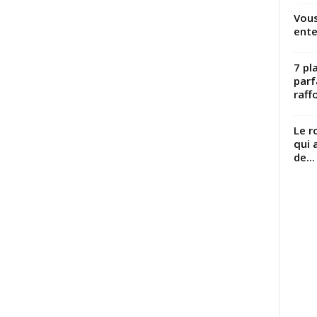
Vous
ente
7 pl
parf
raffo
Le r
qui 
de...