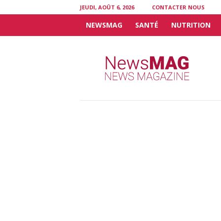
JEUDI, AOÛT 6, 2026
CONTACTER NOUS
NEWSMAG
SANTÉ
NUTRITION
N
e
w
s
M
A
G