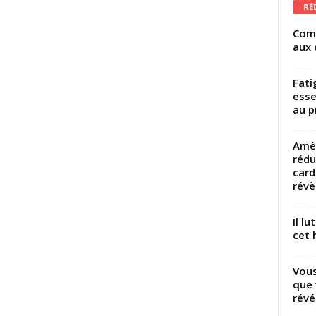
RÉ
Comm
aux 
Fati
esse
au p
Amél
rédu
card
révèl
Il l
cet h
Vous
que 
révé