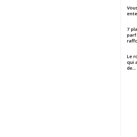
Vous
ente
7 pl
parf
raffo
Le r
qui 
de...