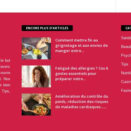
ENCORE PLUS D'ARTICLES
CA
Santé
Comment mettre fin au
grignotage et aux envies de
Beaut
manger entre...
Psyc
le but
Tips
ravers
Fatigué des allergies ? Ces 6
couvre
gestes essentiels pour
Nutrit
préparer votre...
é. Nos
Cuisi
s bien
Fashi
 Tips,
Amélioration du contrôle du
poids, réduction des risques
de maladies cardiaques…...