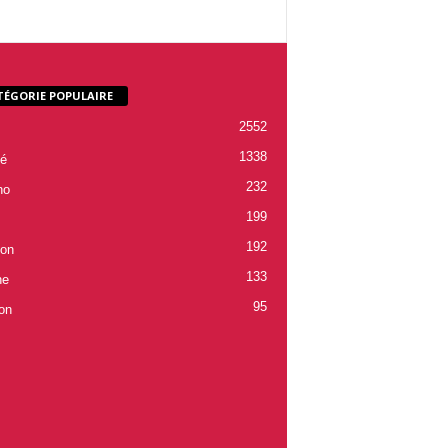
TÉGORIE POPULAIRE
2552
1338
é
232
ho
199
192
ion
133
ne
95
on