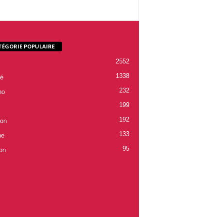
TÉGORIE POPULAIRE
2552
1338
é
232
ho
199
192
ion
133
ne
95
on