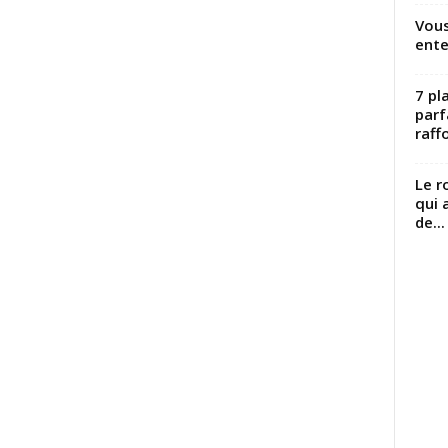
Vous
ente
7 pl
parf
raffo
Le r
qui 
de...