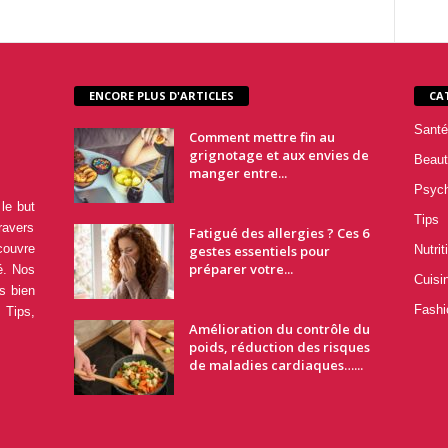
ENCORE PLUS D'ARTICLES
CA
Santé
Comment mettre fin au
grignotage et aux envies de
Beaut
manger entre...
Psyc
le but
Tips
ravers
Fatigué des allergies ? Ces 6
couvre
gestes essentiels pour
Nutrit
préparer votre...
é. Nos
Cuisi
s bien
Fashi
 Tips,
Amélioration du contrôle du
poids, réduction des risques
de maladies cardiaques…...