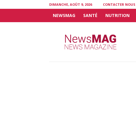
DIMANCHE, AOÛT 9, 2026
CONTACTER NOUS
NEWSMAG
SANTÉ
NUTRITION
N
e
w
s
M
A
G