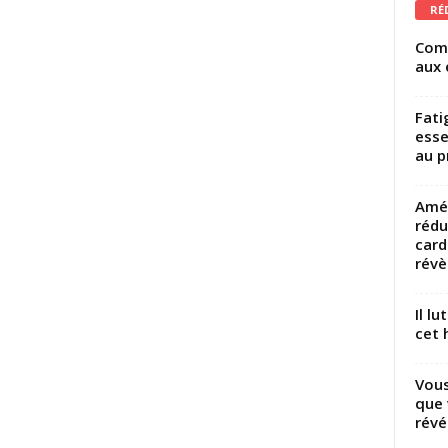
RÉ
Comm
aux 
Fati
esse
au p
Amél
rédu
card
révèl
Il l
cet h
Vous
que 
révé