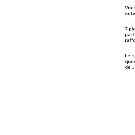
Vous
ente
7 pl
parf
raffo
Le r
qui 
de...