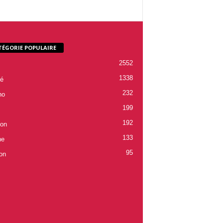
TÉGORIE POPULAIRE
2552
1338
é
232
ho
199
192
ion
133
ne
95
on