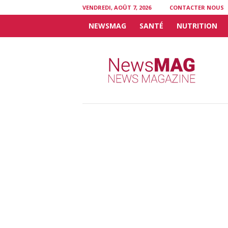
VENDREDI, AOÛT 7, 2026
CONTACTER NOUS
NEWSMAG
SANTÉ
NUTRITION
N
e
w
s
M
A
G