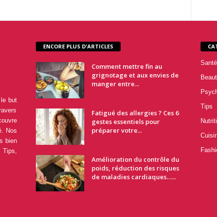
ENCORE PLUS D'ARTICLES
CA
Santé
Comment mettre fin au
grignotage et aux envies de
Beaut
manger entre...
Psyc
le but
Tips
ravers
Fatigué des allergies ? Ces 6
couvre
gestes essentiels pour
Nutrit
préparer votre...
é. Nos
Cuisi
s bien
Fashi
 Tips,
Amélioration du contrôle du
poids, réduction des risques
de maladies cardiaques…...