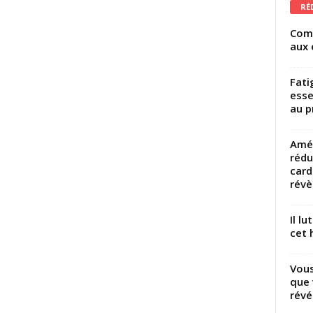
RÉ
Comm
aux 
Fati
esse
au p
Amél
rédu
card
révèl
Il l
cet h
Vous
que 
révé