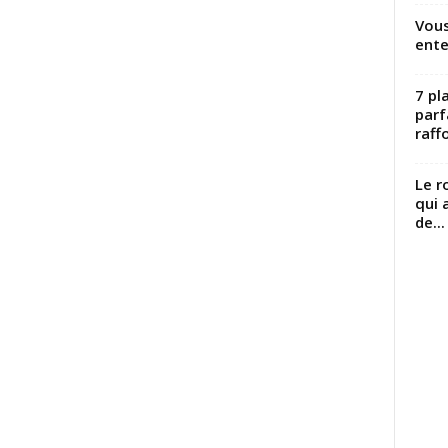
Vous
ente
7 pl
parf
raffo
Le r
qui 
de...