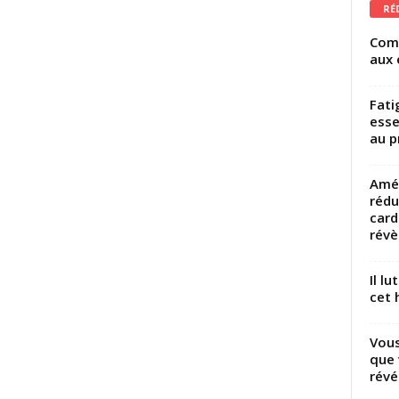
RÉ
Comm
aux 
Fati
esse
au p
Amél
rédu
card
révèl
Il l
cet h
Vous
que 
révé