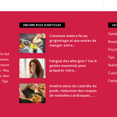
ENCORE PLUS D'ARTICLES
CA
Santé
Comment mettre fin au
grignotage et aux envies de
Beaut
manger entre...
Psyc
le but
Tips
ravers
Fatigué des allergies ? Ces 6
couvre
gestes essentiels pour
Nutrit
préparer votre...
é. Nos
Cuisi
s bien
Fashi
 Tips,
Amélioration du contrôle du
poids, réduction des risques
de maladies cardiaques…...