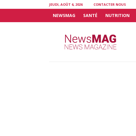
JEUDI, AOÛT 6, 2026
CONTACTER NOUS
NEWSMAG
SANTÉ
NUTRITION
N
e
w
s
M
A
G