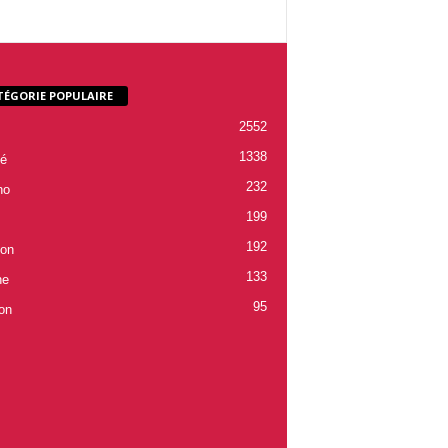
TÉGORIE POPULAIRE
2552
1338
é
232
ho
199
192
ion
133
ne
95
on