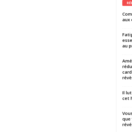
RÉ
Comm
aux 
Fati
esse
au p
Amél
rédu
card
révèl
Il l
cet h
Vous
que 
révé