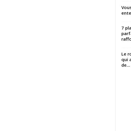
Vous
ente
7 pl
parf
raffo
Le r
qui 
de...