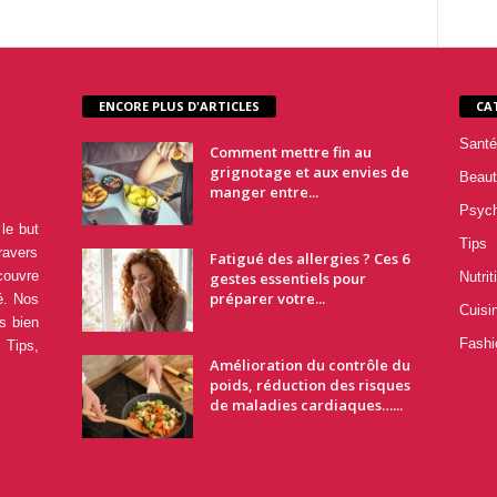
ENCORE PLUS D'ARTICLES
CA
Santé
Comment mettre fin au
grignotage et aux envies de
Beaut
manger entre...
Psyc
le but
Tips
ravers
Fatigué des allergies ? Ces 6
couvre
gestes essentiels pour
Nutrit
préparer votre...
é. Nos
Cuisi
s bien
Fashi
 Tips,
Amélioration du contrôle du
poids, réduction des risques
de maladies cardiaques…...