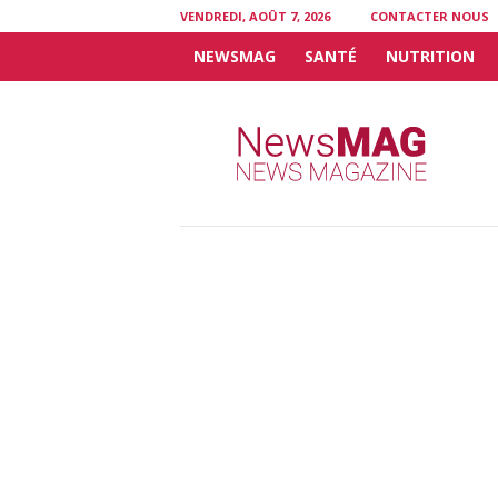
VENDREDI, AOÛT 7, 2026
CONTACTER NOUS
NEWSMAG
SANTÉ
NUTRITION
N
e
w
s
M
A
G