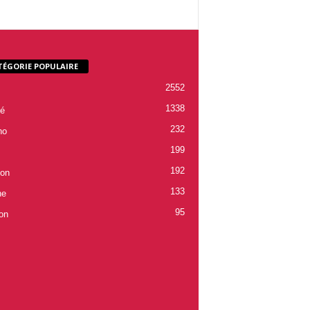
TÉGORIE POPULAIRE
2552
1338
é
232
ho
199
192
ion
133
ne
95
on