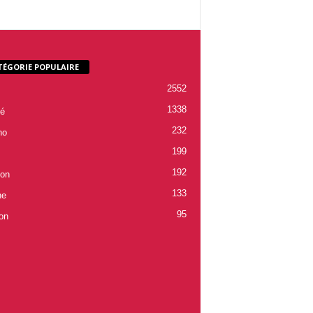
TÉGORIE POPULAIRE
2552
1338
é
232
ho
199
192
ion
133
ne
95
on