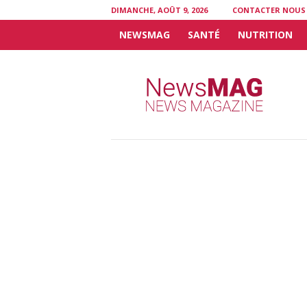
DIMANCHE, AOÛT 9, 2026
CONTACTER NOUS
NEWSMAG
SANTÉ
NUTRITION
N
e
w
s
M
A
G