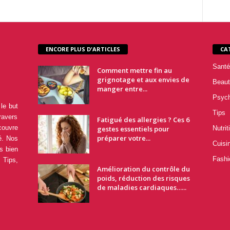
ENCORE PLUS D'ARTICLES
CA
Santé
Comment mettre fin au
grignotage et aux envies de
Beaut
manger entre...
Psyc
le but
Tips
ravers
Fatigué des allergies ? Ces 6
couvre
gestes essentiels pour
Nutrit
préparer votre...
é. Nos
Cuisi
s bien
Fashi
 Tips,
Amélioration du contrôle du
poids, réduction des risques
de maladies cardiaques…...