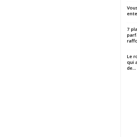
Vous
ente
7 pl
parf
raffo
Le r
qui 
de...