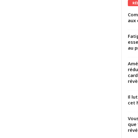
RÉ
Comm
aux 
Fati
esse
au p
Amél
rédu
card
révèl
Il l
cet h
Vous
que 
révé