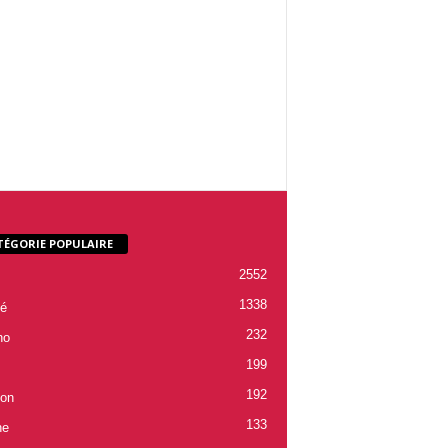
TÉGORIE POPULAIRE
2552
1338
é
232
ho
199
192
ion
133
ne