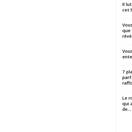
Il l
cet h
Vous
que 
révé
Vous
ente
7 pl
parf
raffo
Le r
qui 
de...