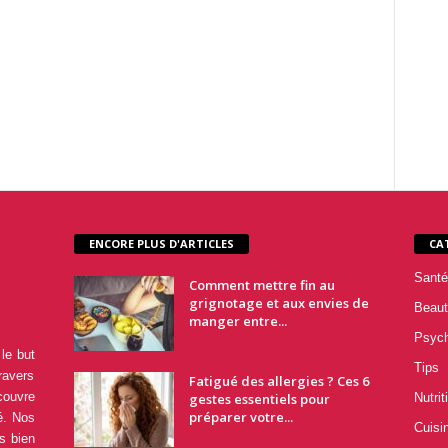
ENCORE PLUS D'ARTICLES
CA
Santé
Comment mettre fin au
grignotage et aux envies de
Beaut
manger entre...
Psyc
le but
Tips
ravers
Fatigué des allergies ? Ces 6
couvre
gestes essentiels pour
Nutrit
préparer votre...
é. Nos
Cuisi
s bien