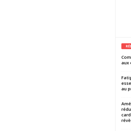
RÉ
Comm
aux 
Fati
esse
au p
Amél
rédu
card
révèl